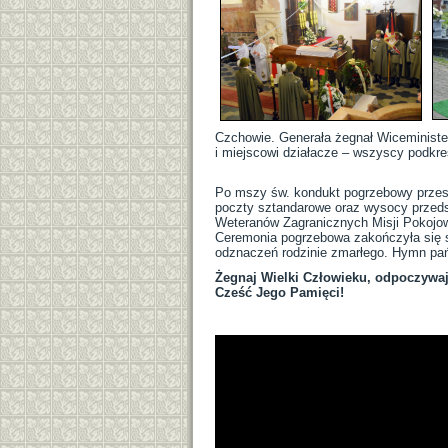
Czchowie. Generała żegnał Wiceminist
i miejscowi działacze – wszyscy podkreś
Po mszy św. kondukt pogrzebowy przes
poczty sztandarowe oraz wysocy przedsta
Weteranów Zagranicznych Misji Pokojow
Ceremonia pogrzebowa zakończyła się s
odznaczeń rodzinie zmarłego. Hymn pań
Żegnaj Wielki Człowieku, odpoczywaj
Cześć Jego Pamięci!