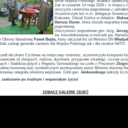
oficer Wojska Polskiego, działacz społec
Zaś w czwartek 14 maja 2026 r. w miejscu 
uroczysta ceremonia pogrzebowa z udziałem
Uczestniczyła też m.in. delegacja Stowarz
Krakowie, Odział Gorlice w składzie:
Aleksa
Dariusz Duran
, która złożyła wiązankę kw
pogrzebową.
Uroczystości pogrzebowe gen. bryg.
Jerze
św. koncelebrowanej w kościele pw. Narodz
er Obrony Narodowej
Paweł Bejda,
który odczytał list od Ministra ON
Władysł
lali zasługi generała zarówno dla Wojska Polskiego jak i dla struktur NATO.
zedł uliczkami Czchowa na miejscowy cmentarz, uczestniczyła kompania ho
wiciele sił zbrojnych, rodzina, duchowni, przyjaciele zmarłego. Licznie ucz
ych i Stabilizacyjnych z Regionu Tarnowskiego na czele z Prezesem
Zbign
alwą honorową oraz symbolicznym przekazaniem przez Ministra złożonej flag
stwowy odegrała orkiestra wojskowa. Grób gen.
Jankowskiego
pokryły liczn
 zasłużenie po trudnym i wspaniałym życiu!
ZOBACZ GALERIĘ ZDJĘĆ