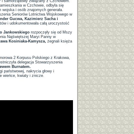
zny i samorządowy związany z Czchowem.
zamieszkania w Czchowie, odbyła się
 wojska i osób znajomych generała.
yszenia Seniorów Lotnictwa Wojskowego w
nder Gucwa, Kazimierz Sacha i
iatów i udokumentowała całą uroczystość
go Jankowskiego
rozpoczęły się od Mszy
enia Najświętszej Maryi Panny w
awa Kosiniaka-Kamysza,
żegnali księża
norowa 2 Korpusu Polskiego z Krakowa,
estniczyła delegacja Stowarzyszenia
iewem Burnatem.
i państwowej, nakrycia głowy i
e wieńce, kwiaty i znicze.