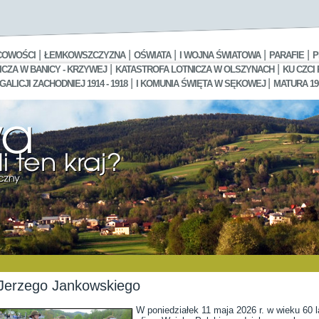
|
|
|
|
|
COWOŚCI
ŁEMKOWSZCZYZNA
OŚWIATA
I WOJNA ŚWIATOWA
PARAFIE
P
|
|
CZA W BANICY - KRZYWEJ
KATASTROFA LOTNICZA W OLSZYNACH
KU CZCI
|
|
LICJI ZACHODNIEJ 1914 - 1918
I KOMUNIA ŚWIĘTA W SĘKOWEJ
MATURA 19
 Jerzego Jankowskiego
W poniedziałek 11 maja 2026 r. w wieku 60 l