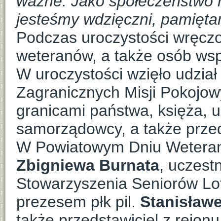
ważne. Jako społeczeństwo
jesteśmy wdzięczni, pamięt
Podczas uroczystości wręczo
weteranów, a także osób wspi
W uroczystości wzięło udzia
Zagranicznych Misji Pokojowy
granicami państwa, księża, 
samorządowcy, a także prze
W Powiatowym Dniu Weteran
Zbigniewa Burnata
, uczestn
Stowarzyszenia Seniorów Lo
prezesem płk pil.
Stanisław
także przedstawiciel z rejonu