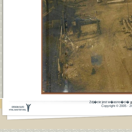
Zdj�cie jest w�asno�ci�
a
Copyright © 2005 - 