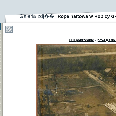
Galeria zdj��:
Ropa naftowa w Ropicy G�
<<< poprzednie
•
powr�t do 