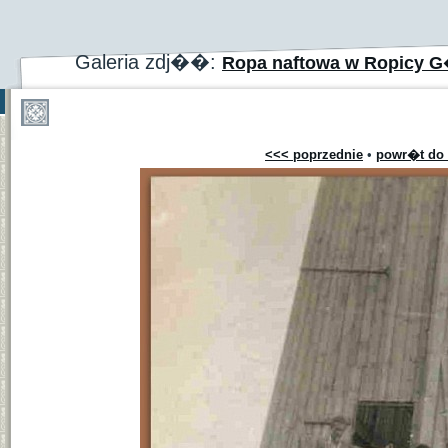
Galeria zdj��:
Ropa naftowa w Ropicy G�
<<< poprzednie
•
powr�t do 