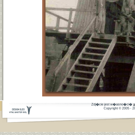
Zdj�cie jest w�asno�ci�
a
Copyright © 2005 - 