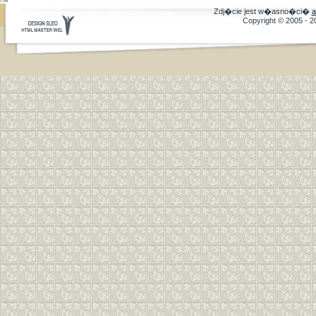
Zdj�cie jest w�asno�ci�
a
Copyright © 2005 - 