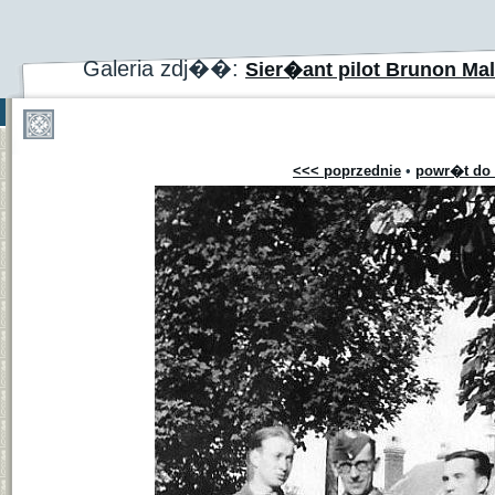
Galeria zdj��:
Sier�ant pilot Brunon Mal
<<< poprzednie
•
powr�t do 