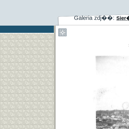
Galeria zdj��:
Sier