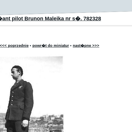
�ant pilot Brunon Maleika nr s�. 782328
<<< poprzednie
•
powr�t do miniatur
•
nast�pne >>>