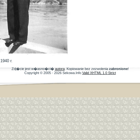
1940 r.
Zdj�cie jest w�asno�ci�
autora
. Kopiowanie bez zezwolenia
zabronione
!
Copyright © 2005 - 2026 Sekowa.Info
Valid XHTML 1.0 Strict