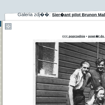
Galeria zdj��:
Sier�ant pilot Brunon Mal
<<< poprzednie
•
powr�t do 