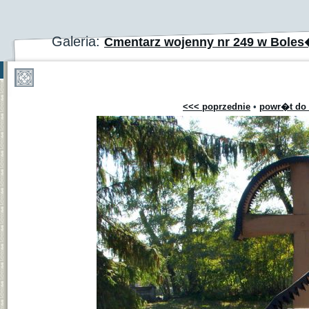
Galeria:
Cmentarz wojenny nr 249 w Bole
<<< poprzednie
•
powr�t do 