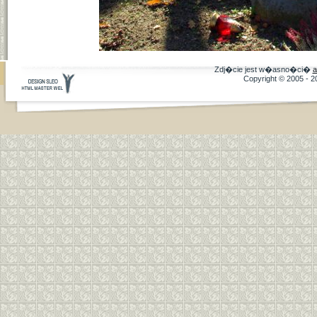
Zdj�cie jest w�asno�ci�
a
Copyright © 2005 - 