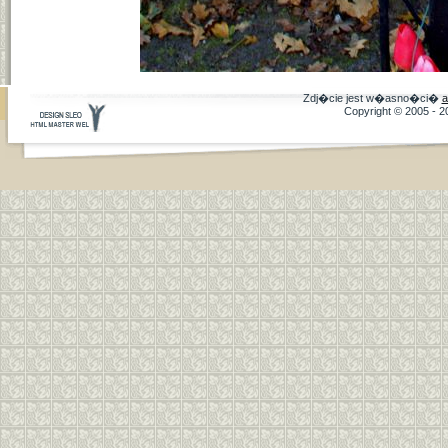
Zdj�cie jest w�asno�ci�
a
Copyright © 2005 - 