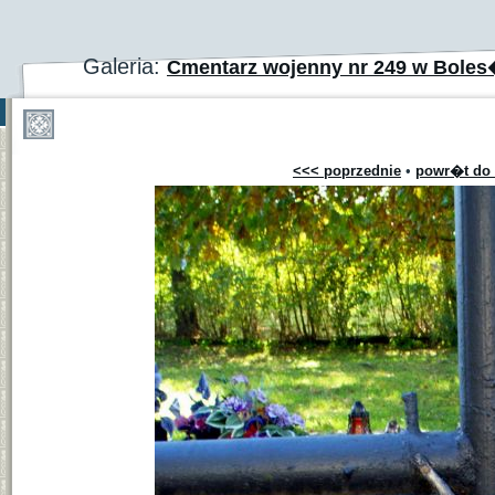
Galeria:
Cmentarz wojenny nr 249 w Bole
<<< poprzednie
•
powr�t do 