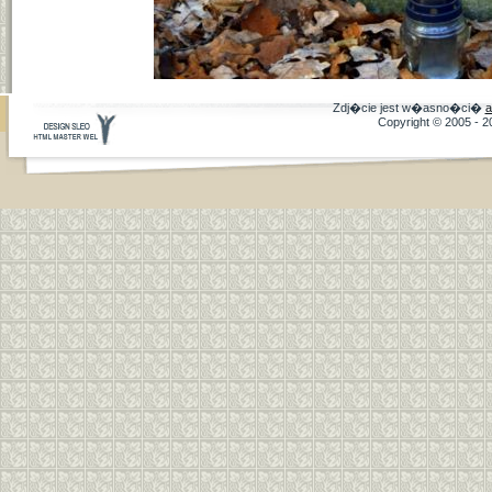
Zdj�cie jest w�asno�ci�
a
Copyright © 2005 - 