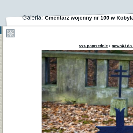
Galeria:
Cmentarz wojenny nr 100 w Kobyl
<<< poprzednie
•
powr�t do 