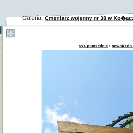
Galeria:
Cmentarz wojenny nr 38 w Ko�ac
<<< poprzednie
•
powr�t do 