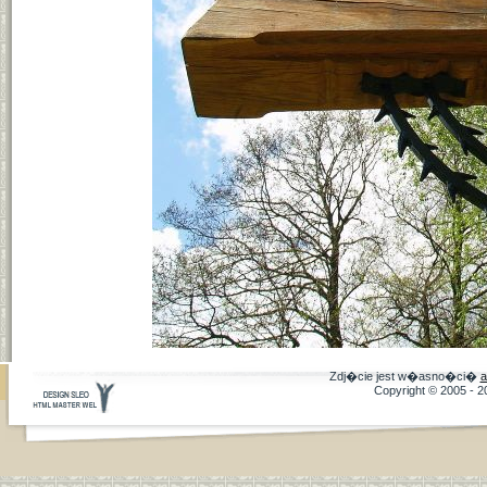
Zdj�cie jest w�asno�ci�
a
Copyright © 2005 - 