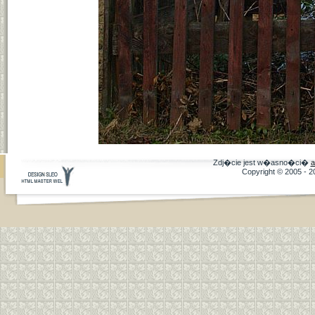
Zdj�cie jest w�asno�ci�
a
Copyright © 2005 - 