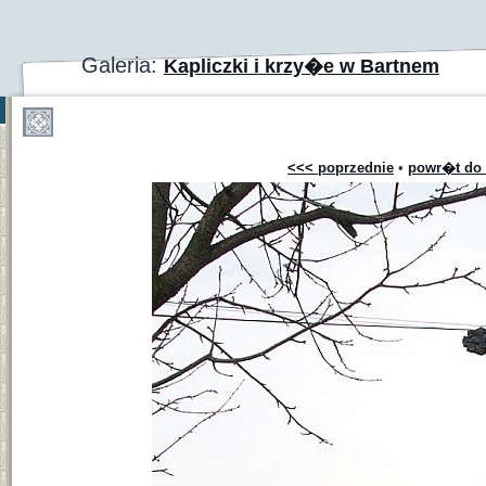
Galeria:
Kapliczki i krzy�e w Bartnem
<<< poprzednie
•
powr�t do 