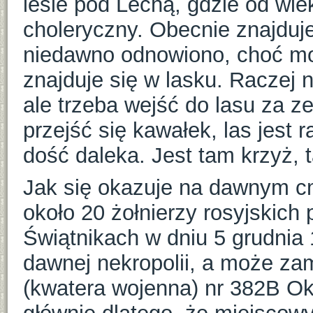
lesie pod Lechą, gdzie od wi
choleryczny. Obecnie znajduje
niedawno odnowiono, choć moż
znajduje się w lasku. Raczej 
ale trzeba wejść do lasu za z
przejść się kawałek, las jest 
dość daleka. Jest tam krzyż, t
Jak się okazuje na dawnym 
około 20 żołnierzy rosyjskich
Świątnikach w dniu 5 grudnia
dawnej nekropolii, a może zam
(kwatera wojenna) nr 382B Ok