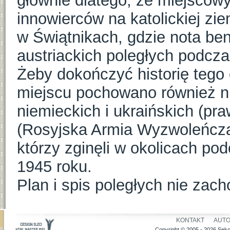
głównie dlatego, że miejscow
innowierców na katolickiej zi
w Świątnikach, gdzie nota be
austriackich poległych podczas
Żeby dokończyć historię tego
miejscu pochowano również ni
niemieckich i ukraińskich (p
(Rosyjska Armia Wyzwoleńcza
którzy zginęli w okolicach po
1945 roku.
Plan i spis poległych nie zach
KONTAKT
AUT
Copyright © 2005 - 2026 Seko