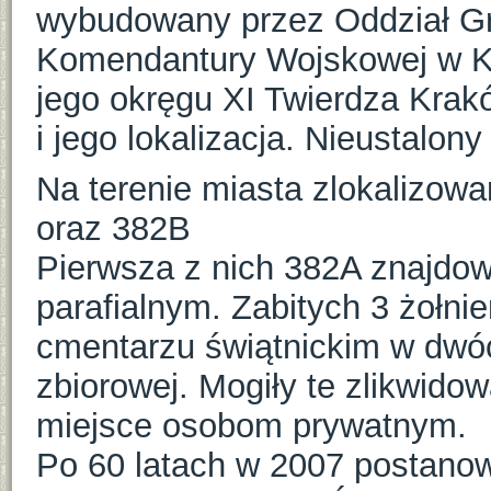
wybudowany przez Oddział Gr
Komendantury Wojskowej w Kra
jego okręgu XI Twierdza Krak
i jego lokalizacja. Nieustalony 
Na terenie miasta zlokalizow
oraz 382B
Pierwsza z nich 382A znajdo
parafialnym. Zabitych 3 żołni
cmentarzu świątnickim w dwóc
zbiorowej. Mogiły te zlikwidow
miejsce osobom prywatnym.
Po 60 latach w 2007 postano