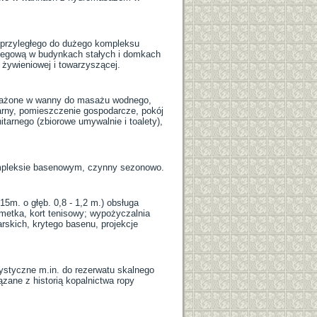
 przyległego do dużego kompleksu
legową w budynkach stałych i domkach
żywieniowej i towarzyszącej.
posażone w wanny do masażu wodnego,
tarny, pomieszczenie gospodarcze, pokój
tarnego (zbiorowe umywalnie i toalety),
kompleksie basenowym, czynny sezonowo.
m. o głęb. 0,8 - 1,2 m.) obsługa
metka, kort tenisowy; wypożyczalnia
rskich, krytego basenu, projekcje
ystyczne m.in. do rezerwatu skalnego
ązane z historią kopalnictwa ropy