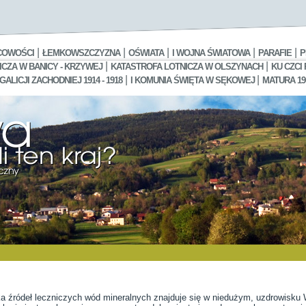
|
|
|
|
|
COWOŚCI
ŁEMKOWSZCZYZNA
OŚWIATA
I WOJNA ŚWIATOWA
PARAFIE
P
|
|
CZA W BANICY - KRZYWEJ
KATASTROFA LOTNICZA W OLSZYNACH
KU CZCI
|
|
LICJI ZACHODNIEJ 1914 - 1918
I KOMUNIA ŚWIĘTA W SĘKOWEJ
MATURA 19
ka źródeł leczniczych wód mineralnych znajduje się w niedużym, uzdrowisku