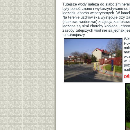
Tutejsze wody należą do słabo zminer
były ponoć znane i wykorzystywane do 
leczeniu chorób wenerycznych. W latach
Na terenie uzdrowiska występuje trzy z
(siarkowo-wodorowe) znajdują zastosow
leczone są nimi choroby kobiece i cho
zasoby tutejszych wód nie są jednak je
tu kuracjuszy.
Waż
Pok
nal
mas
wcz
w s
poz
nad
OŚ