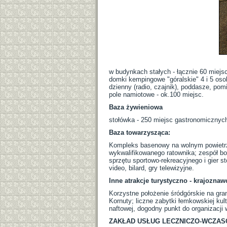
w budynkach stałych - łącznie 60 miej
domki kempingowe "góralskie" 4 i 5 oso
dzienny (radio, czajnik), poddasze, po
pole namiotowe - ok.100 miejsc.
Baza żywieniowa
stołówka - 250 miejsc gastronomicznyc
Baza towarzysząca:
Kompleks basenowy na wolnym powietrzu
wykwalifikowanego ratownika; zespół bo
sprzętu sportowo-rekreacyjnego i gier s
video, bilard, gry telewizyjne.
Inne atrakcje turystyczno - krajoznaw
Korzystne położenie śródgórskie na gra
Kornuty; liczne zabytki łemkowskiej kul
naftowej, dogodny punkt do organizacji
ZAKŁAD USŁUG LECZNICZO-WCZAS