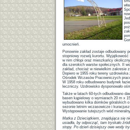
sma
wła
Spo
now
Jed
pos
poż
zak
pon
Gor
umocnień.
Ponownie zakład zostaje odbudowany po 
stopniowy rozwój kurortu. Wyjątkowość 
w nim chłopi oraz mieszkańcy okoliczn
dla szerokich warstw społecznych. II w
zakład, chociaż w niewielkim zakresie 
Dopiero w 1955 roku tereny uzdrowiska 
Ośrodek Wczasów Pracowniczych praco
W 1958 roku odbudowano budynek łazien
leczniczy. Uzdrowisko dysponowało ośm
Także w latach 60-tych odbudowano da
basen kąpielowy o wymiarach 20 m x 15
wybudowano kilka domków góralskich o 
sezonie letnim wczasowicze i kuracjusz
Występowanie tutejszych wód mineralny
Matka z Dzieciątkiem, znajdująca się n
usiadła, by odpocząć, tam tryskało źr
stopy. Po dzień dzisiejszy owe wody try