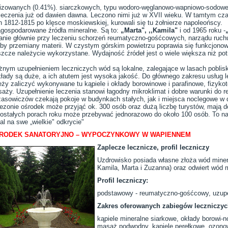
alizowanych (0.41%). siarczkowych, typu wodoro-węglanowo-wapniowo-sodow
leczenia już od dawien dawna. Leczono nimi już w XVII wieku. W tamtym cza
 1812-1815 po klęsce moskiewskiej, kurowali się tu żołnierze napoleońscy.
agospodarowane źródła mineralne. Są to:
„Marta",
,,Kamila"
i od 1965 roku -
anie głównie przy leczeniu schorzeń reumatyczno-gośćcowych, narządu ruch
roby przemiany materii. W czystym górskim powietrzu poprawia się funkcjon
szcze należycie wykorzystane. Wydajność źródeł jest o wiele większa niż pot
nym uzupełnieniem leczniczych wód są lokalne, zalegające w lasach poblisk
łady są duże, a ich atutem jest wysoka jakość. Do głównego zakresu usług l
eży zaliczyć wykonywane tu kąpiele i okłady borowinowe i parafinowe, fizykote
aży. Uzupełnienie leczenia stanowi łagodny mikroklimat i dobre warunki do r
asowiczów czekają pokoje w budynkach stałych, jak i miejsca noclegowe 
ezonie ośrodek może przyjąć ok. 300 osób oraz dużą liczbę turystów, mają 
ostałych porach roku może przebywać jednorazowo do około 100 osób. To n
al na swe „wielkie" odkrycie"
RODEK SANATORYJNO – WYPOCZYNKOWY W WAPIENNEM
Zaplecze lecznicze, profil leczniczy
Uzdrowisko posiada własne złoża wód miner
Kamila, Marta i Zuzanna) oraz odwiert wód 
Profil leczniczy:
podstawowy - reumatyczno-gośćcowy, uzupeł
Zakres oferowanych zabiegów leczniczych
kąpiele mineralne siarkowe, okłady borowi-
masaż podwodny, kąpiele perełkowe, ozo