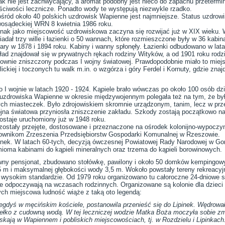
k nie jest zachwycający, a aromat podobny jest nieco do zapachu przeterm
ściwości lecznicze. Ponadto wody te występują niezwykle rzadko.
śród około 40 polskich uzdrowisk Wapienne jest najmniejsze. Status uzdro
osądeckiej WRN 8 kwietnia 1986 roku.
nak jako miejscowość uzdrowiskowa zaczyna się rozwijać już w XIX wieku. W
iadał trzy wille i łazienki o 50 wannach, które rozmieszczone były w 36 kabi
ary w 1878 i 1894 roku. Kabiny i wanny spłonęły. Łazienki odbudowano w la
ład znajdował się w prywatnych rękach rodziny Wityków, a od 1901 roku rodz
ownie zniszczony podczas I wojny światowej. Prawdopodobnie miało to miej
lickiej i toczonych tu walk m.in. o wzgórza i góry Ferdel i Kornuty, gdzie znaj
I wojnie w latach 1920 - 1924. Kąpiele brało wówczas po około 100 osób dzi
uzdrowiska Wapienne w okresie międzywojennym polegała też na tym, że było 
ych miasteczek. Było zdrojowiskiem skromnie urządzonym, tanim, lecz w prz
ojna światowa przyniosła zniszczenie zakładu. Szkody zostają początkowo n
zostaje uruchomiony już w 1948 roku.
zostały przejęte, dostosowane i przeznaczone na ośrodek kolonijno-wypoczy
wnikom Zrzeszenia Przedsiębiorstw Gospodarki Komunalnej w Rzeszowie.
ek. W latach 60-tych, decyzją ówczesnej Powiatowej Rady Narodowej w Gor
ioma kabinami do kąpieli mineralnych oraz trzema do kąpieli borowinowych.
wny pensjonat, zbudowano stołówkę, pawilony i około 50 domków kempingow
 m i maksymalnej głębokości wody 3,5 m. Wokoło powstały tereny rekreacyj
wysokim standardzie. Od 1979 roku organizowano tu całoroczne 24-dniowe st
e odpoczywają na wczasach rodzinnych. Organizowane są kolonie dla dzieci 
ch miejscowa ludność wiąże z taką oto legendą:
iegdyś w męcińskim kościele, postanowila przenieść się do Lipinek. Wędrował
ódełko z cudowną wodą. W tej leczniczej wodzie Matka Boża moczyła sobie zm
skają w Wapiennem i pobliskich miejscowościach, tj. w Rozdzielu i Lipinkach