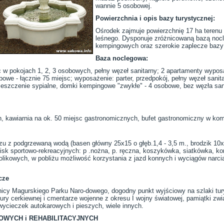
wannie 5 osobowej.
Powierzchnia i opis bazy turystycznej:
Ośrodek zajmuje powierzchnię 17 ha terenu
leśnego. Dysponuje zróżnicowaną bazą noc
kempingowych oraz szerokie zaplecze bazy 
Baza noclegowa:
sc w pokojach 1, 2, 3 osobowych, pełny węzeł sanitarny; 2 apartamenty wy
bowe - łącznie 75 miejsc; wyposażenie: parter, przedpokój, pełny węzeł sani
mieszczenie sypialne, domki kempingowe "zwykłe" - 4 osobowe, bez węzła sani
h, kawiarnia na ok. 50 miejsc gastronomicznych, bufet gastronomiczny w 
 z podgrzewaną wodą (basen główny 25x15 o głęb.1,4 - 3,5 m., brodzik 10x15
isk sportowo-rekreacyjnych: p .nożna, p. ręczna, koszykówka, siatkówka, ko
tolikowych, w pobliżu możliwość korzystania z jazd konnych i wyciągów narcia
cze
nicy Magurskiego Parku Naro-dowego, dogodny punkt wyjściowy na szlaki tur
tury cerkiewnej i cmentarze wojenne z okresu I wojny światowej, pamiątki zwi
 wycieczek autokarowych i pieszych, wiele innych.
OWYCH i REHABILITACYJNYCH