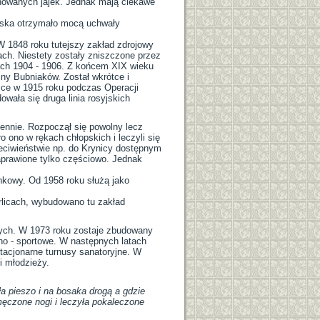
inowanych jajek. Jednak mają ciekawe
wiska otrzymało mocą uchwały
 1848 roku tutejszy zakład zdrojowy
nach. Niestety zostały zniszczone przez
tach 1904 - 1906. Z końcem XIX wieku
iny Bubniaków. Został wkrótce i
sce w 1915 roku podczas Operacji
dowała się druga linia rosyjskich
ennie. Rozpoczął się powolny lecz
ono w rękach chłopskich i leczyli się
eciwieństwie np. do Krynicy dostępnym
aprawione tylko częściowo. Jednak
nkowy. Od 1958 roku służą jako
licach, wybudowano tu zakład
ych. W 1973 roku zostaje zbudowany
no - sportowe. W następnych latach
acjonarne turnusy sanatoryjne. W
i młodzieży.
a pieszo i na bosaka drogą a gdzie
ęczone nogi i leczyła pokaleczone
.