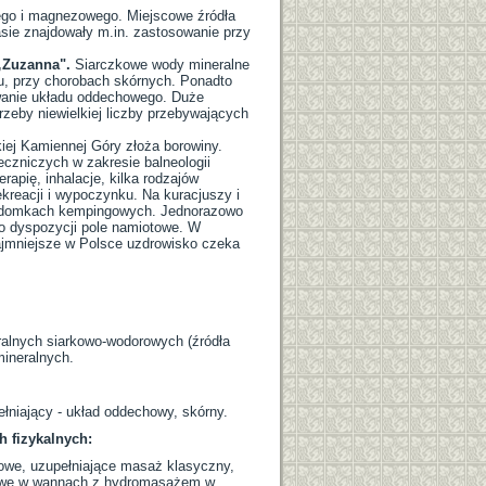
ego i magnezowego. Miejscowe źródła
sie znajdowały m.in. zastosowanie przy
„Zuzanna".
Siarczkowe wody mineralne
u, przy chorobach skórnych. Ponadto
owanie układu oddechowego. Duże
rzeby niewielkiej liczby przebywających
iej Kamiennej Góry złoża borowiny.
eczniczych w zakresie balneologii
rapię, inhalacje, kilka rodzajów
ekreacji i wypoczynku. Na kuracjuszy i
w domkach kempingowych. Jednorazowo
do dyspozycji pole namiotowe. W
ajmniejsze w Polsce uzdrowisko czeka
alnych siarkowo-wodorowych (źródła
mineralnych.
niający - układ oddechowy, skórny.
 fizykalnych:
nowe, uzupełniające masaż klasyczny,
nowe w wannach z hydromasażem w