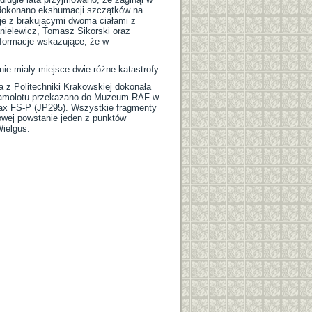
r. dokonano ekshumacji szczątków na
je z brakującymi dwoma ciałami z
nielewicz, Tomasz Sikorski oraz
informacje wskazujące, że w
ie miały miejsce dwie różne katastrofy.
a z Politechniki Krakowskiej dokonała
i samolotu przekazano do Muzeum RAF w
ifax FS-P (JP295). Wszystkie fragmenty
wej powstanie jeden z punktów
Wielgus.