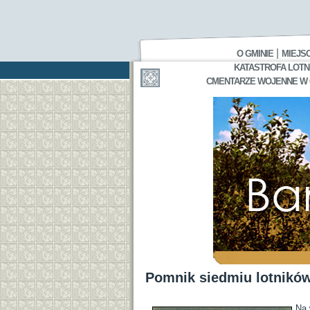
|
O GMINIE
MIEJS
KATASTROFA LOTNI
CMENTARZE WOJENNE W GA
Pomnik siedmiu lotnikó
Na 