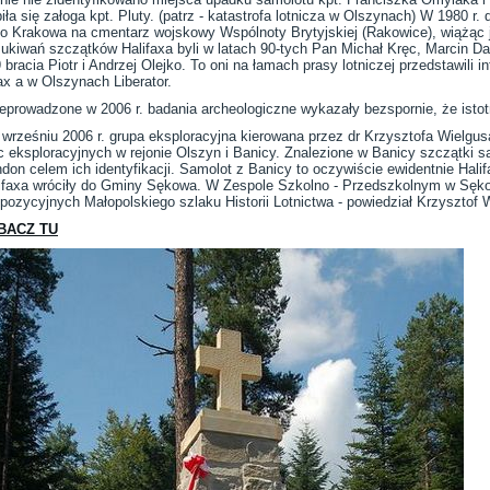
ła się załoga kpt. Pluty. (patrz - katastrofa lotnicza w Olszynach) W 1980 
do Krakowa na cmentarz wojskowy Wspólnoty Brytyjskiej (Rakowice), wiążąc 
ukiwań szczątków Halifaxa byli w latach 90-tych Pan Michał Kręc, Marcin Da
racia Piotr i Andrzej Olejko. To oni na łamach prasy lotniczej przedstawili 
ax a w Olszynach Liberator.
eprowadzone w 2006 r. badania archeologiczne wykazały bezspornie, że istotn
wrześniu 2006 r. grupa eksploracyjna kierowana przez dr Krzysztofa Wielgus
c eksploracyjnych w rejonie Olszyn i Banicy. Znalezione w Banicy szczątk
don celem ich identyfikacji. Samolot z Banicy to oczywiście ewidentnie Hal
ifaxa wróciły do Gminy Sękowa. W Zespole Szkolno - Przedszkolnym w Sęko
pozycyjnych Małopolskiego szlaku Historii Lotnictwa - powiedział Krzysztof 
BACZ TU