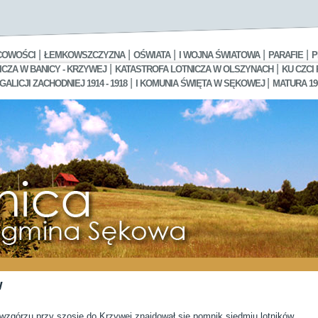
|
|
|
|
|
COWOŚCI
ŁEMKOWSZCZYZNA
OŚWIATA
I WOJNA ŚWIATOWA
PARAFIE
P
|
|
CZA W BANICY - KRZYWEJ
KATASTROFA LOTNICZA W OLSZYNACH
KU CZCI
|
|
LICJI ZACHODNIEJ 1914 - 1918
I KOMUNIA ŚWIĘTA W SĘKOWEJ
MATURA 19
w
wzgórzu przy szosie do Krzywej znajdował się pomnik siedmiu lotników.