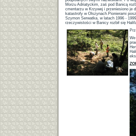
Morzu Adriatyckim, zaś pod Banicą rozbi
cmentarzu w Krzywej i przeniesiono je 
katastrofy w Olszynach.Pionierami posz
Szymon Serwatka, w latach 1996 - 1999 b
rzeczywistości w Banicy rozbił się Halif
Prz
We 
pra
Hen
Hal
eks
ZO