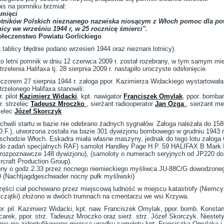
is na pomniku brzmiał:
mięci
otników Polskich nieznanego nazwiska niosącym z Włoch pomoc dla 
icy we wrześniu 1944 r, w 25 rocznicę śmierci".
łeczenstwo Powiatu Gorlickiego
a tablicy błędnie podano wrzesień 1944 oraz nieznani lotnicy).
to letni pomnik w dniu 12 czerwca 2009 r. został rozebrany, w tym samym mi
trzelenia Halifaxa tj. 28 sierpnia 2009 r. nastąpiło uroczyste odsłonięcie.
czorem 27 sierpnia 1944 r. załoga ppor. Kazimierza Widackiego wystartowała
trzelonego Halifaxa stanowili:
. pilot
Kazimierz Widacki
, kpt. nawigator
Franciszek Omylak
, ppor. bombar
r. strzelec
Tadeusz Mroczko
, sierżant radiooperator
Jan Ozga
, sierżant m
zelec
Józef Skorczyk
chwili startu w bazie nie odebrano żadnych sygnałów. Załoga należała do 1
D.F.), utworzona została na bazie 301 dywizjonu bombowego w grudniu 1943 r
wschodzie Włoch. Eskadra miała własne maszyny, jednak do tego lotu załog
 do zadań specjalnych RAF) samolot Handley Page H.P. 59 HALIFAX B Mark I
ry rozpoznawcze 148 dywizjonu), (samoloty o numerach seryjnych od JP220
craft Production Group).
lony o godz.2.33 przez nocnego niemieckiego myśliwca JU-88C/G dowodzoneg
 (Nachtjagdgeschwader nocny pułk myśliwski)
zęści ciał pochowano przez miejscową ludność w miejscu katastrofy (Niemcy
(szczątki) złożono w dwóch trumnach na cmentarzu we wsi Krzywa.
por. pil. Kazimierz Widacki, kpt. naw. Franciszek Omylak, ppor. bomb. Konstan
carek, ppor. strz. Tadeusz Mroczko oraz sierż. strz. Józef Skorczyk. Niestet
e nie zidentyfikowano miejsca upadku samolotu kpt. Franciszka Omylaka i d