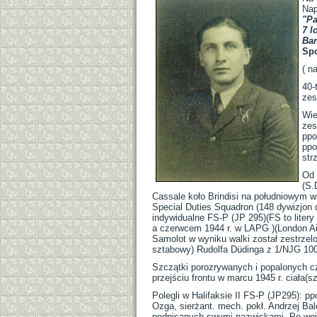
Nap
"Pa
7 l
Ban
Spo
( n
40-
zes
Wie
zes
ppor
ppo
str
Od 
(S.
Cassale koło Brindisi na południowym 
Special Duties Squadron (148 dywizjon
indywidualne FS-P (JP 295)(FS to lite
a czerwcem 1944 r. w LAPG )(London Air
Samolot w wyniku walki został zestrze
sztabowy) Rudolfa Düdinga z 1/NJG 100
Szczątki porozrywanych i popalonych c
przejściu frontu w marcu 1945 r. ciała
Polegli w Halifaksie II FS-P (JP295): p
Ozga, sierżant. mech. pokł. Andrzej Bal
podpisanych swymi nazwiskami. Po wojni