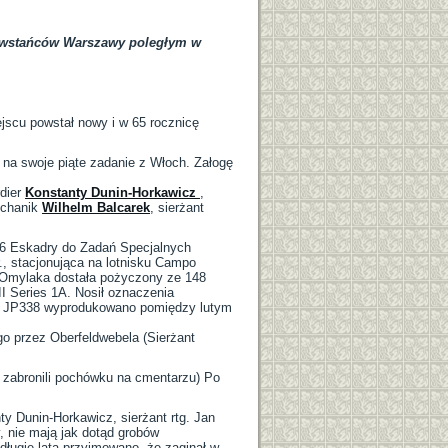
powstańców Warszawy poległym w
ejscu powstał nowy i w 65 rocznicę
 na swoje piąte zadanie z Włoch. Załogę
dier
Konstanty Dunin-Horkawicz
,
echanik
Wilhelm Balcarek
, sierżant
586 Eskadry do Zadań Specjalnych
., stacjonująca na lotnisku Campo
a Omylaka dostała pożyczony ze 148
I Series 1A. Nosił oznaczenia
 do JP338 wyprodukowano pomiędzy lutym
o przez Oberfeldwebela (Sierżant
 zabronili pochówku na cmentarzu) Po
ty Dunin-Horkawicz, sierżant rtg. Jan
y, nie mają jak dotąd grobów
ługie lata przyjmowano, że zaginął w