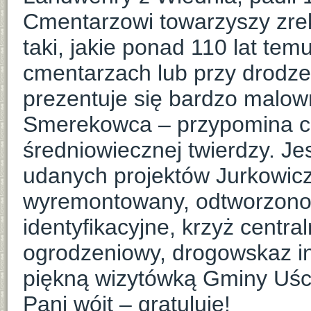
Cmentarzowi towarzyszy zrek
taki, jakie ponad 110 lat tem
cmentarzach lub przy drodze 
prezentuje się bardzo malown
Smerekowca – przypomina co
średniowiecznej twierdzy. Je
udanych projektów Jurkowicz
wyremontowany, odtworzono g
identyfikacyjne, krzyż central
ogrodzeniowy, drogowskaz in
piękną wizytówką Gminy Uście 
Pani wójt – gratuluję!