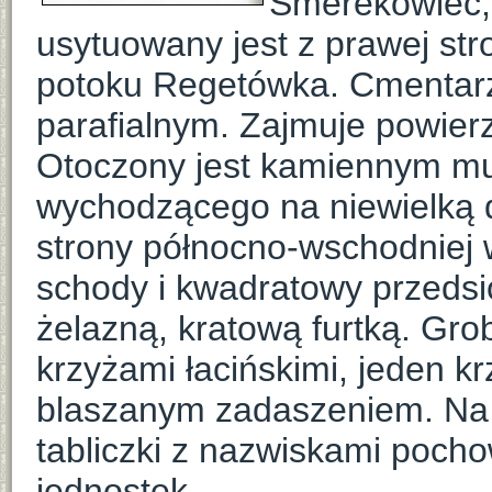
Smerekowiec,
usytuowany jest z prawej str
potoku Regetówka. Cmentarz
parafialnym. Zajmuje powier
Otoczony jest kamiennym mu
wychodzącego na niewielką d
strony północno-wschodniej 
schody i kwadratowy przedsi
żelazną, kratową furtką. Gr
krzyżami łacińskimi, jeden k
blaszanym zadaszeniem. Na 
tabliczki z nazwiskami pocho
jednostek.