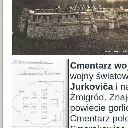
Cmentarz wo
wojny światow
Jurkoviča
i 
Żmigród. Znaj
powiecie gorli
Cmentarz poło