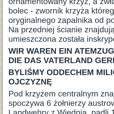
ornamentowany krzyż, a zwła
bolec - zwornik krzyża które
oryginalnego zapalnika od po
Na przedniej ścianie znajduj
umieszczona została inskryp
WIR WAREN EIN ATEMZUG
DIE DAS VATERLAND GE
BYLIŚMY ODDECHEM MIL
OJCZYZNĘ
Pod krzyżem centralnym znajd
spoczywa 6 żołnierzy austrow
Landwehry z Wiednia, padli 1