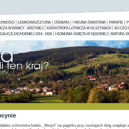
|
|
|
|
|
COWOŚCI
ŁEMKOWSZCZYZNA
OŚWIATA
I WOJNA ŚWIATOWA
PARAFIE
P
|
|
CZA W BANICY - KRZYWEJ
KATASTROFA LOTNICZA W OLSZYNACH
KU CZCI
|
|
LICJI ZACHODNIEJ 1914 - 1918
I KOMUNIA ŚWIĘTA W SĘKOWEJ
MATURA 19
ocynie
daleko schroniska-hotelu ,,Woryń" na pagórku przy rozstajach dróg znajduje s