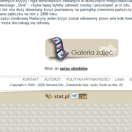
iennych krzyży i figur łemkowskich zebranych w okolicznych miejscowosciac
ieckiego ,,Dzik" - chyba lepiej byłoby odnowić rzezby i pozostawić je
in situ.
 też stoi duży drewniany krzyż postawiony na pamiątkę zniesienia pańszczyz
iwna tabliczka na nim z 1899 roku.
zęści środkowej Radocyny jeden krzyż został odnowiony przez w/w koło łowi
 może doczekają się odnowy.
Wróć do
spisu obiektów
KONTAKT
AUTORZY
POLITYKA PRYWATNOŚCI
LINKI
S
Copyright © 2005 - 2026 Sekowa.Info , Odwiedziło Nas:
osób, Osób on-line: 20