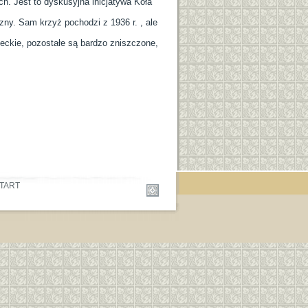
h. Jest to dyskusyjna inicjatywa Koła
ny. Sam krzyż pochodzi z 1936 r. , ale
eckie, pozostałe są bardzo zniszczone,
TART