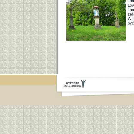
kam
Łow
Tam
żel
W c
być