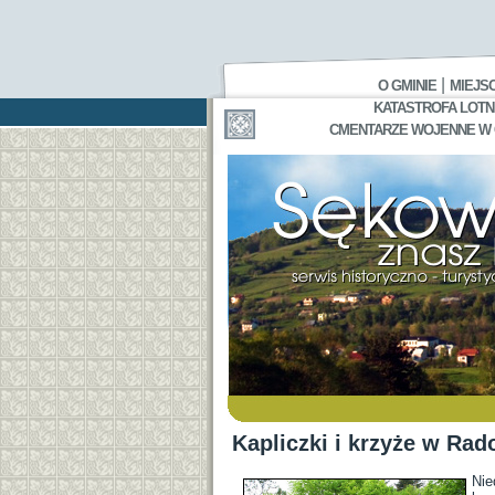
|
O GMINIE
MIEJS
KATASTROFA LOTNI
CMENTARZE WOJENNE W GA
Kapliczki i krzyże w Rad
Nie