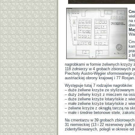
Cme
wie
na 
dre
Ma
War
Cme
kam
pra
z b
bie
nagrobkami w formie żeliwnych krzyży 
118 żołnierzy w 4 grobach zbiorowych p
Piechoty Austro-Węgier sformowanego p
austriackiej obrony krajowej i 77 Rosj
Występuje tutaj 7 rodzajów nagrobków:
– duże żeliwne krzyże ze stylizowanym
– duży żeliwny krzyż z mieczem na osi
– duże żeliwne krzyże lotaryńskie z w
– małe żeliwne krzyże lotaryńskie z w
– żeliwne krzyże z okrągłą tarczą na s
– małe i średnie betonowe stele, zakończ
Na cmentarzu w 39 grobach zbiorowych i 
31 niemieckiej (13 i 22 rezerwowy pułk p
zidentyfikowanych, polegli w okresie od