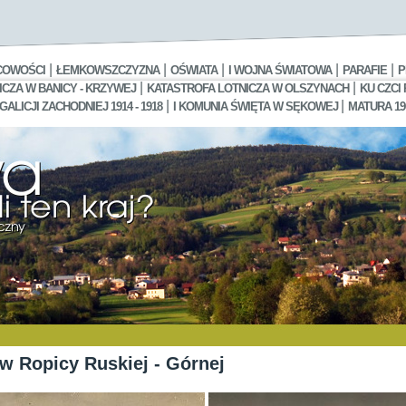
|
|
|
|
|
COWOŚCI
ŁEMKOWSZCZYZNA
OŚWIATA
I WOJNA ŚWIATOWA
PARAFIE
P
|
|
CZA W BANICY - KRZYWEJ
KATASTROFA LOTNICZA W OLSZYNACH
KU CZCI
|
|
LICJI ZACHODNIEJ 1914 - 1918
I KOMUNIA ŚWIĘTA W SĘKOWEJ
MATURA 19
w Ropicy Ruskiej - Górnej