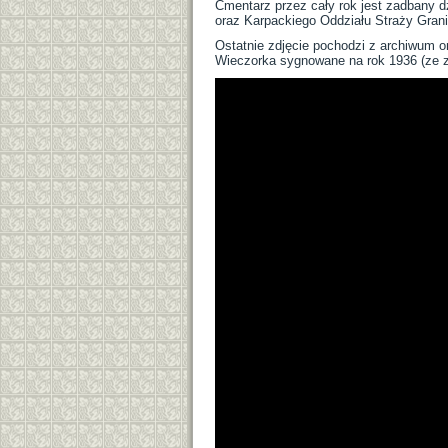
Cmentarz przez cały rok jest zadbany d
oraz Karpackiego Oddziału Straży Grani
Ostatnie zdjęcie pochodzi z archiwum o
Wieczorka sygnowane na rok 1936 (ze z