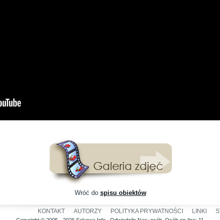
Wróć do
spisu obiektów
KONTAKT
AUTORZY
POLITYKA PRYWATNOŚCI
LINKI
S