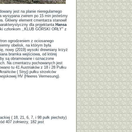
owany jest na planie nieregularnego
ka wysypana zwirem po 15 min jesteśmy
wa. Główny element cmentarza stanowił
arakterystyczny dla projektanta
Hansa
dzięki członkom ,,KLUB GÓRSKI ORŁY" z
stron ogrodzeniem z ociosanego
enny obelisk, na którym była
ię, nowy (2019) wysoki drewniany krzyż
iana bramka wejściowa, od której
roby są obramowane i oznaczone
łach. Na cmentarzu pochowanych jest
owano tu 41 Austriaków z 18 i 28 Pułku
aińców ( Stryj) pułku strzelców
i wojskowej HV (Heeres Vermesung).
iej ( 18, 21, 6, 7, i 98 pułk piechoty)
ród 407 żołnierzy, 182 jest