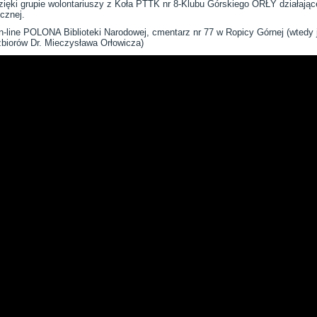
zięki grupie wolontariuszy z Koła PTTK nr 8-Klubu Górskiego ORŁY działając
cznej.
n-line POLONA Biblioteki Narodowej, cmentarz nr 77 w Ropicy Górnej (wtedy 
biorów Dr. Mieczysława Orłowicza)