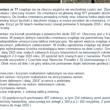
ntarz nr 77
znajduje się na zboczu wzgórza we wschodniej części wsi. Zbud
loboku i otoczony murem. Do cmentarza od głównej drogi 977 prowadzi dróż
miejscu. Do środka cmentarza prowadzą schody oraz żelazna furtka wejścio
wniany krzyż łaciński z daszkiem stojący w murze przodem do cmentarza, ch
yra
. Krzyż po 50 latach nieobecności stanął ponownie 5 listopada 2016 r. 
szawy.
ntarz ma kształt prostokąta o powierzchni około 332 m². Otoczony jest z 4 
ienia. W prawym dolnym narożniku cmentarza znajduje się parometrowy kami
wdopodobnie umieszczona tablica inskrypcyjna. Na wprost wejścia znajduje s
laszanym, półkolistym zadaszeniem. W środku ogrodzenia znajduje się drewn
gnie wybrukowana ścieżka rozdzielająca teren cmentarza na dwie części. G
z datą 1915 oraz małych żeliwnych krzyży lotaryńskich na betonowych coko
oległych 2-3 maja 1915 roku, 20 spośród nich znanych jest z nazwiska: Poch
rzede wszystkim z Czechów oraz Niemców. Ponadto z 33 sformowanego z Ukr
an. Obok muru od dołu i od góry widoczne pomiarowe słupki betonowe geodezj
 mieczem i krzyżem maltańskim nałożonym na osie ramion,
ach ramion i krzyżem maltańskim na skrzyżowaniu ramion,
ieńcem dębowym i datą „1914” w ramce u podstawy
ieńcem dębowym na niskim, betonowym cokole,
krzyżowaniu ramion,
one trójkątnie, z żeliwną tablicą imienną.
10 pojedynczych pochowano 407 żołnierzy, w tym 214 żołnierzy armii austriack
iechoty bawarskiej, spoczywają też polegli z 160 p.p.) i 162 rosyjskiej. Z poś
 marca do maja 1915 r.