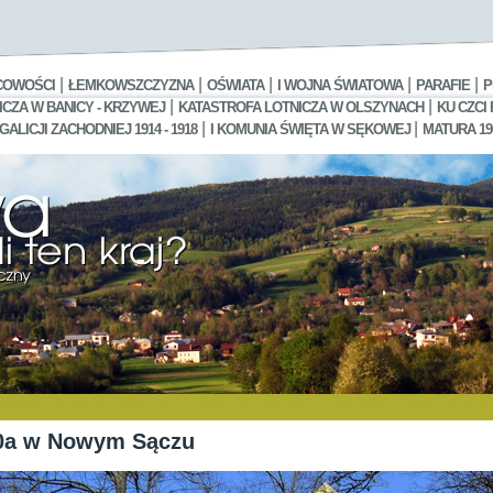
|
|
|
|
|
COWOŚCI
ŁEMKOWSZCZYZNA
OŚWIATA
I WOJNA ŚWIATOWA
PARAFIE
P
|
|
CZA W BANICY - KRZYWEJ
KATASTROFA LOTNICZA W OLSZYNACH
KU CZCI
|
|
LICJI ZACHODNIEJ 1914 - 1918
I KOMUNIA ŚWIĘTA W SĘKOWEJ
MATURA 19
50a w Nowym Sączu