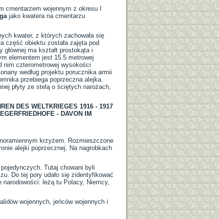
ckim cmentarzem wojennym z okresu I
ga
jako kwatera na cmentarzu
bnych kwater, z których zachowała się
a część obiektu została zajęta pod
 głównej ma kształt prostokąta i
m elementem jest 15.5 metrowej
ed nim czterometrowej wysokości
nany według projektu porucznika armii
pomnika przebiega poprzeczna alejka.
ej płyty ze stelą o ściętych narożach,
REN DES WELTKRIEGES 1916 - 1917
IEGERFRIEDHOFE - DAVON IM
równoramiennym krzyżem. Rozmieszczone
ronie alejki poprzecznej. Na nagrobkach
 pojedynczych. Tutaj chowani byli
u. Do tej pory udało się zidentyfikować
 narodowości: leżą tu Polacy, Niemcy,
walidów wojennych, jeńców wojennych i