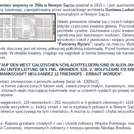
entarz wojenny nr 350a w Nowym Sączu
powstał w 1915 r. i jest austria
ny światowej, zaprojektowany przez austriackiego architekta
Gustawa Ludwi
komunalnym w Nowym Sączu.
Obiekt pierwotnie składał się z trzech odrę
jedynie częściowo kwatera główna. Pozostał
pochówki cywilne. Zachowana część kwatery
ogrodzona jest betonowym murkiem. Główny
wysokości cokół z piaskowca i stojący prz
"Pancerny Rycerz",
oparty na mieczu. Wyko
nik otoczony jest od strony północnej półkolistą kolumnadą. Przed frontem 
adę. W obrębie kwatery znajduje się nagrobek w formie betonowej lub kamienn
kim.
"AUF DEN WEST GALIZISCHEN SCHLACHTFELDERN SIND IN ALEN JAH
U UNTER LEITUNG DES FML. BRANDER. EDL.V. WOLFSZAHN 378 KR
TMANNSCHAFT NEU-SANDEZ 12 FRIEDHOFE - ERBAUT WORDEN".
entarz zmniejszono o przeszło połowę (teraz ok. 1300m2).
bki w formie zakończonych łukiem steli, zwieńczonych małym, kamiennym, 
 stronach alejki otaczającej kolumnadę oraz w czterech rzędach po prawej st
ratywne.
węgierskich, 119 niemieckich i 252 rosyjskich w 4 grobach zbiorowych i 1118
przede wszystkim ci, którzy zmarli z ran w szpitalach polowych w Nowym Sącz
żołnierze spoczywają na tym cmentarzu. A można tu znaleźć chyba wszystkie
l. Rejtana grzebano zmarłych z ran i chorób żołnierzy Wojska Polskiego, in
ii Czerwonej, internowanych żołnierzy z korpusu generała Nikołaja Bredowa.