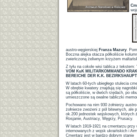
Cm
woj
austro-węgierskiej
Franza Mazury
. Pom
Boczna alejka otacza półkoliście kolumn
zwieńczoną żeliwnym krzyżem maltańs
Z tyłu na cokole wisi tablica z tekstem:
VOM KuK MILITARKOMMANDO KRAKA
BEREICHE DER K.K. BEZIRKSHAUP
W latach 60-tych ubiegłego stulecia cm
W obrębie kwatery znajdują się nagro
są półkoliście, w dwóch rzędach, po obu
umieszczone są owalne tabliczki memo
Pochowano na nim 930 żołnierzy austro-
żołnierze zwożeni z pól bitewnych, ale 
ok.200 jednostek wojskowych, których 
Rosjanie, Austriacy, Węgrzy, Prusacy.
W latach 1919-1921 na cmentarzu przy u
internowanych z wojsk ukraińskich i Arm
Cmentarz jest w bardzo dobrym stanie