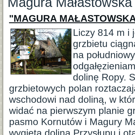
Magura Małastowska i
"MAGURA MAŁASTOWSK
Liczy 814 m i
grzbietu ciąg
na południowy
odgałęzieniam
dolinę Ropy. S
grzbietowych polan roztaczają
wschodowi nad doliną, w któr
widać na pierwszym planie gr
pasmo Kornutów i Magury Ma
wygiętą doliną Przysłupu i o