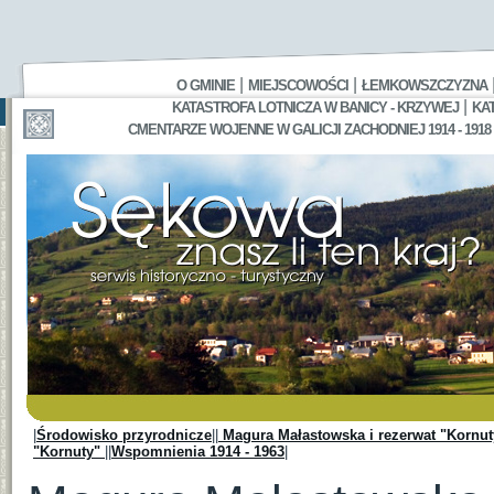
|
|
O GMINIE
MIEJSCOWOŚCI
ŁEMKOWSZCZYZNA
|
KATASTROFA LOTNICZA W BANICY - KRZYWEJ
KA
CMENTARZE WOJENNE W GALICJI ZACHODNIEJ 1914 - 1918
|
Środowisko przyrodnicze
||
Magura Małastowska i rezerwat "Kornu
"Kornuty"
||
Wspomnienia 1914 - 1963
|