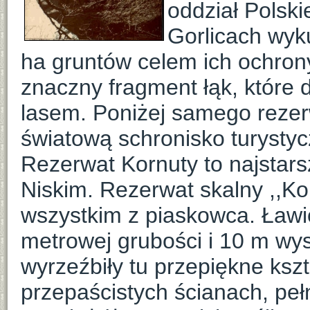
oddział Polsk
Gorlicach wyk
ha gruntów celem ich ochron
znaczny fragment łąk, które 
lasem. Poniżej samego rezer
światową schronisko turystyc
Rezerwat Kornuty to najstars
Niskim. Rezerwat skalny ,,K
wszystkim z piaskowca. Ławi
metrowej grubości i 10 m wy
wyrzeźbiły tu przepiękne kszta
przepaścistych ścianach, peł