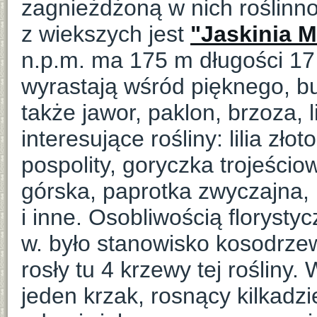
zagnieżdżoną w nich roślinnoś
z wiekszych jest
"Jaskinia 
n.p.m. ma 175 m długości 17
wyrastają wśród pięknego, b
także jawor, paklon, brzoza, 
interesujące rośliny: lilia zł
pospolity, goryczka trojeścio
górska, paprotka zwyczajna,
i inne. Osobliwością florysty
w. było stanowisko kosodrze
rosły tu 4 krzewy tej rośliny. 
jeden krzak, rosnący kilkadz