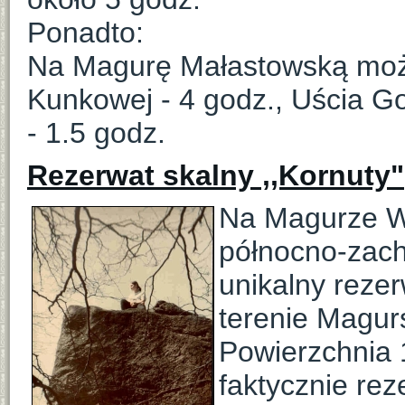
Ponadto:
Na Magurę Małastowską możn
Kunkowej - 4 godz., Uścia Go
- 1.5 godz.
Rezerwat skalny ,,Kornuty"
Na Magurze Wą
północno-zach
unikalny reze
terenie Magu
Powierzchnia 
faktycznie rez