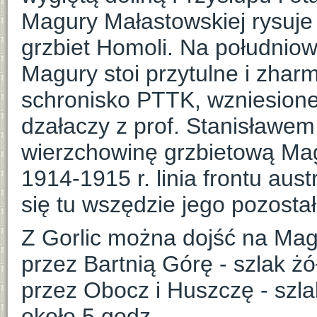
Magury Małastowskiej rysuje
grzbiet Homoli. Na południo
Magury stoi przytulne i zha
schronisko PTTK, wzniesione d
dzałaczy z prof. Stanisławe
wierzchowinę grzbietową Mag
1914-1915 r. linia frontu aust
się tu wszędzie jego pozostał
Z Gorlic można dojść na Ma
przez Bartnią Górę - szlak żó
przez Obocz i Huszczę - szla
około 5 godz.