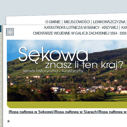
|
|
O GMINIE
MIEJSCOWOŚCI
ŁEMKOWSZCZYZNA
|
KATASTROFA LOTNICZA W BANICY - KRZYWEJ
KA
CMENTARZE WOJENNE W GALICJI ZACHODNIEJ 1914 - 1918
|
Ropa naftowa w Sękowej
||
Ropa naftowa w Siarach
||
Ropa naftowa w 
*