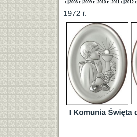
r.
||
2008 r.
||
2009 r.
||
2010 r.
||
2011 r.
||
2012 r
1972 r.
I Komunia Święta d