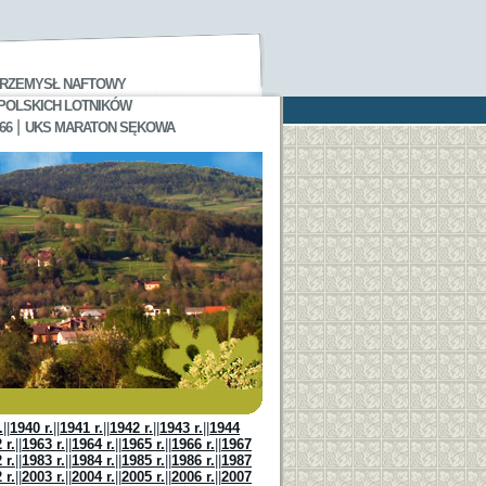
RZEMYSŁ NAFTOWY
 POLSKICH LOTNIKÓW
|
66
UKS MARATON SĘKOWA
.
||
1940 r.
||
1941 r.
||
1942 r.
||
1943 r.
||
1944
 r.
||
1963 r.
||
1964 r.
||
1965 r.
||
1966 r.
||
1967
 r.
||
1983 r.
||
1984 r.
||
1985 r.
||
1986 r.
||
1987
 r.
||
2003 r.
||
2004 r.
||
2005 r.
||
2006 r.
||
2007