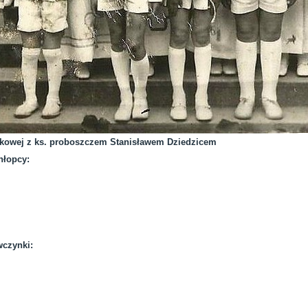
ękowej z ks. proboszczem Stanisławem Dziedzicem
hłopcy:
wczynki: