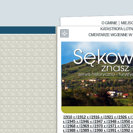
|
O GMINIE
MIEJS
KATASTROFA LOTNI
CMENTARZE WOJENNE W GA
|
1910 r.
||
1912 r.
||
1916 r.
||
1921 r.
||
1926 r.
||
r.
||
1945 r.
||
1946 r.
||
1947 r.
||
1948 r.
||
1950 r
r.
||
1968 r.
||
1969 r.
||
1970 r.
||
1971 r.
||
1972 r
r.
||
1988 r.
||
1989 r.
||
1990 r.
||
1991 r.
||
1992 r