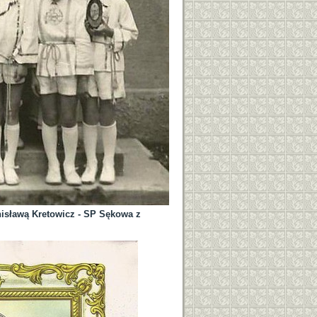
nisławą Kretowicz - SP Sękowa z