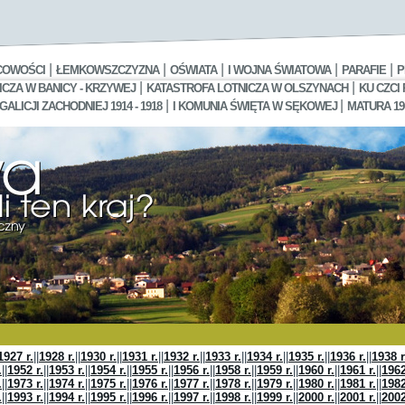
|
|
|
|
|
COWOŚCI
ŁEMKOWSZCZYZNA
OŚWIATA
I WOJNA ŚWIATOWA
PARAFIE
P
|
|
CZA W BANICY - KRZYWEJ
KATASTROFA LOTNICZA W OLSZYNACH
KU CZCI
|
|
LICJI ZACHODNIEJ 1914 - 1918
I KOMUNIA ŚWIĘTA W SĘKOWEJ
MATURA 19
1927 r.
||
1928 r.
||
1930 r.
||
1931 r.
||
1932 r.
||
1933 r.
||
1934 r.
||
1935 r.
||
1936 r.
||
1938 r
.
||
1952 r.
||
1953 r.
||
1954 r.
||
1955 r.
||
1956 r.
||
1958 r.
||
1959 r.
||
1960 r.
||
1961 r.
||
1962
.
||
1973 r.
||
1974 r.
||
1975 r.
||
1976 r.
||
1977 r.
||
1978 r.
||
1979 r.
||
1980 r.
||
1981 r.
||
1982
.
||
1993 r.
||
1994 r.
||
1995 r.
||
1996 r.
||
1997 r.
||
1998 r.
||
1999 r.
||
2000 r.
||
2001 r.
||
2002