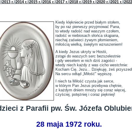
.
||
2013 r.
||
2014 r.
||
2015 r.
||
2016 r.
||
2017 r.
||
2018 r.
||
2019 r.
||
2020 r.
||
2021 r.
||
2022
Kiedy klękniecie przed białym stołem,
by po raz pierwszy przyjmować Pana,
to wtedy radość nad waszym czołem,
radość w niebiosach słońca skąpana,
niechaj zaświeci żywym płomieniem,
miłością wielką, świętym wzruszeniem!
A kiedy Jezus ukryty w Hostii,
zstąpi do waszych serc bezszelestnie
i gdy weselem w nich dziś zagości -
wtedy niech każdy z was cicho westchnie:
Kocham Cię, Jezu... Dziękuję, żeś przyszedł
Na sercu odtąd „Miłość" wypiszę.
I niech ta Miłość czysta jak serce,
w którym Pan Jezus przebywa chętnie,
z każdym dniem mnoży się coraz więcej,
czyściej, potężniej i coraz piękniej!
zieci z Parafii pw. Św. Józefa Oblub
28 maja 1972 roku.