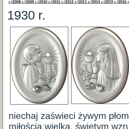
r.
||
2008 r.
||
2009 r.
||
2010 r.
||
2011 r.
||
2012 r.
||
2013 r.
||
2014 r.
||
2015 r.
||
2016 r
1930 r.
niechaj zaświeci żywym płom
miłością wielką, świętym wz