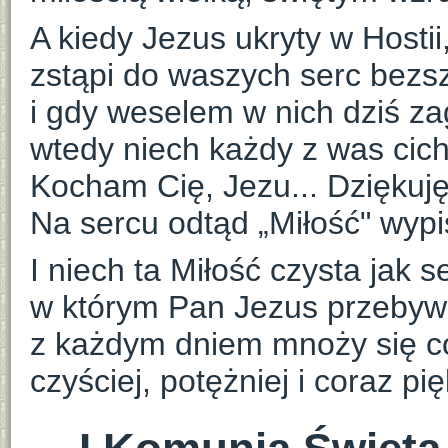
A kiedy Jezus ukryty w Hostii
zstąpi do waszych serc bezsz
i gdy weselem w nich dziś za
wtedy niech każdy z was cic
Kocham Cię, Jezu... Dziękuję
Na sercu odtąd „Miłość" wypi
I niech ta Miłość czysta jak s
w którym Pan Jezus przebywa
z każdym dniem mnoży się co
czyściej, potężniej i coraz pię