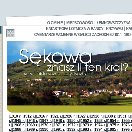
|
|
O GMINIE
MIEJSCOWOŚCI
ŁEMKOWSZCZYZNA
|
KATASTROFA LOTNICZA W BANICY - KRZYWEJ
KA
CMENTARZE WOJENNE W GALICJI ZACHODNIEJ 1914 - 1918
|
1910 r.
||
1912 r.
||
1916 r.
||
1921 r.
||
1926 r.
||
1927 r.
||
1928 r.
||
1930 r.
||
1931 r.
||
r.
||
1945 r.
||
1946 r.
||
1947 r.
||
1948 r.
||
1950 r.
||
1952 r.
||
1953 r.
||
1954 r.
||
1955 r
r.
||
1968 r.
||
1969 r.
||
1970 r.
||
1971 r.
||
1972 r.
||
1973 r.
||
1974 r.
||
1975 r.
||
1976 r
r.
||
1988 r.
||
1989 r.
||
1990 r.
||
1991 r.
||
1992 r.
||
1993 r.
||
1994 r.
||
1995 r.
||
1996 r