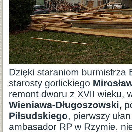
Dzięki staraniom burmistrza
starosty gorlickiego
Mirosła
remont dworu z XVII wieku, 
Wieniawa-Długoszowski
, p
Piłsudskiego
, pierwszy ułan
ambasador RP w Rzymie, nie