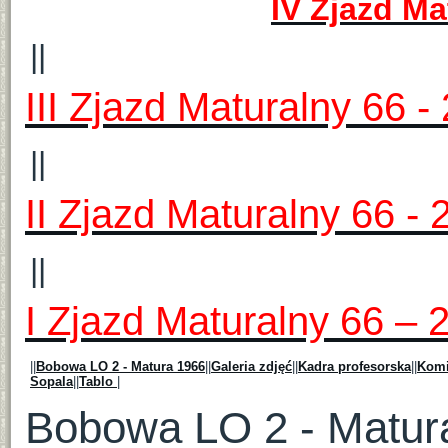
IV Zjazd Ma
||
III Zjazd Maturalny 66 - 
||
II Zjazd Maturalny 66 - 
||
I Zjazd Maturalny 66 – 2
||
Bobowa LO 2 - Matura 1966
||
Galeria zdjęć
||
Kadra profesorska
||
Komi
Sopala
||
Tablo
|
Bobowa LO 2 - Matur