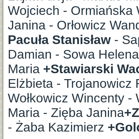
Wojciech - Ormiańska
Janina - Orłowicz Wa
Pacuła Stanisław
- Sa
Damian - Sowa Helena 
Maria
+Stawiarski W
Elżbieta - Trojanowic
Wołkowicz Wincenty - 
Maria - Zięba Janina
+Z
- Żaba Kazimierz
+Gol