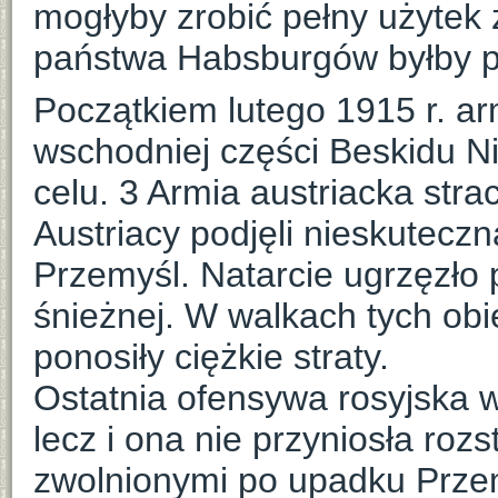
mogłyby zrobić pełny użytek z
państwa Habsburgów byłby p
Początkiem lutego 1915 r. ar
wschodniej części Beskidu Nis
celu. 3 Armia austriacka strac
Austriacy podjęli nieskutecz
Przemyśl. Natarcie ugrzęzło
śnieżnej. W walkach tych obie 
ponosiły ciężkie straty.
Ostatnia ofensywa rosyjska w
lecz i ona nie przyniosła roz
zwolnionymi po upadku Przem