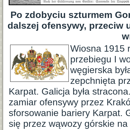
Po zdobyciu szturmem Gor
dalszej ofensywy, przeciw
w
Wiosna 1915 r
przebiegu I w
węgierska był
zepchnięta prz
Karpat. Galicja była stracon
zamiar ofensywy przez Krakó
sforsowanie bariery Karpat. 
się przez wąwozy górskie na