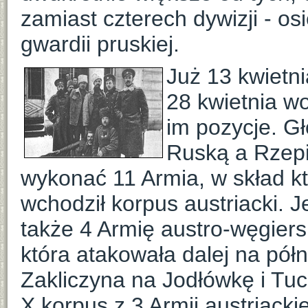
zamiast czterech dywizji - os
gwardii pruskiej.
Już 13 kwietni
28 kwietnia w
im pozycje. G
Ruską a Rzepi
wykonać 11 Armia, w skład kt
wchodził korpus austriacki.
także 4 Armię austro-węgier
która atakowała dalej na pół
Zakliczyna na Jodłówkę i Tuc
X korpus z 3 Armii austriackie