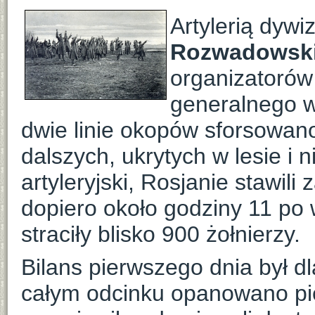
Artylerią dywi
Rozwadowski
organizatorów
generalnego w
dwie linie okopów sforsowano
dalszych, ukrytych w lesie i 
artyleryjski, Rosjanie stawili
dopiero około godziny 11 po 
straciły blisko 900 żołnierzy.
Bilans pierwszego dnia był d
całym odcinku opanowano pi