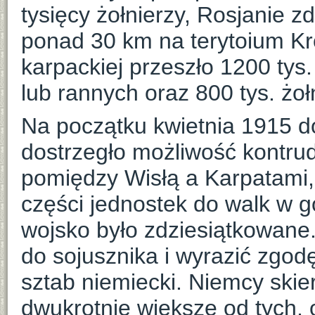
tysięcy żołnierzy, Rosjanie z
ponad 30 km na terytoium Kr
karpackiej przeszło 1200 tys.
lub rannych oraz 800 tys. żoł
Na początku kwietnia 1915 d
dostrzegło możliwość kontrud
pomiędzy Wisłą a Karpatami,
części jednostek do walk w 
wojsko było zdziesiątkowane.
do sojusznika i wyrazić zgo
sztab niemiecki. Niemcy skiero
dwukrotnie większe od tych, o