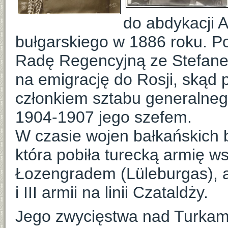
do abdykacji 
bułgarskiego w 1886 roku. Po
Radę Regencyjną ze Stefane
na emigrację do Rosji, skąd 
członkiem sztabu generalnego
1904-1907 jego szefem.
W czasie wojen bałkańskich by
która pobiła turecką armię ws
Łozengradem (Lüleburgas), 
i III armii na linii Czataldży.
Jego zwycięstwa nad Turkam