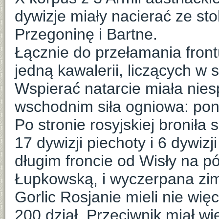
dywizje miały nacierać ze s
Przegoninę i Bartne.
Łącznie do przełamania front
jedną kawalerii, liczących w 
Wspierać natarcie miała nies
wschodnim siła ogniowa: pona
Po stronie rosyjskiej broniła
17 dywizji piechoty i 6 dywizj
długim froncie od Wisły na p
Łupkowską, i wyczerpana zim
Gorlic Rosjanie mieli nie więc
200 dział. Przeciwnik miał 