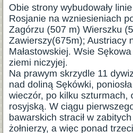
Obie strony wybudowały lini
Rosjanie na wzniesieniach po
Zagórzu (507 m) Wierszku (5
Zawierszy(675m); Austriacy
Małastowskiej. Wsie Sękowa 
ziemi niczyjej.
Na prawym skrzydle 11 dywiz
nad doliną Sękówki, poniosła 
wieczór, po kilku szturmach,
rosyjską. W ciągu pierwszego
bawarskich stracił w zabitych
żołnierzy, a więc ponad trze