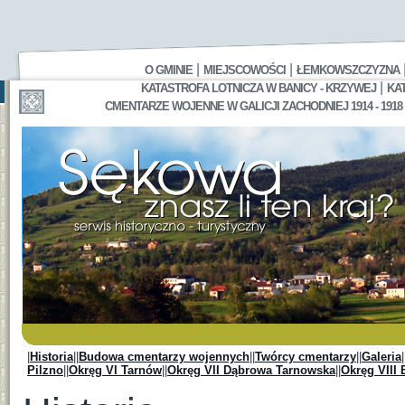
|
|
O GMINIE
MIEJSCOWOŚCI
ŁEMKOWSZCZYZNA
|
KATASTROFA LOTNICZA W BANICY - KRZYWEJ
KA
CMENTARZE WOJENNE W GALICJI ZACHODNIEJ 1914 - 1918
|
Historia
||
Budowa cmentarzy wojennych
||
Twórcy cmentarzy
||
Galeria
|
Pilzno
||
Okręg VI Tarnów
||
Okręg VII Dąbrowa Tarnowska
||
Okręg VIII 