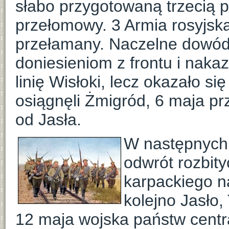
słabo przygotowaną trzecią 
przełomowy. 3 Armia rosyjska 
przełamany. Naczelne dowód
doniesieniom z frontu i nak
linię Wisłoki, lecz okazało s
osiągnęli Żmigród, 6 maja pr
od Jasła.
W następnych 
odwrót rozbity
karpackiego na
kolejno Jasło
12 maja wojska państw centra