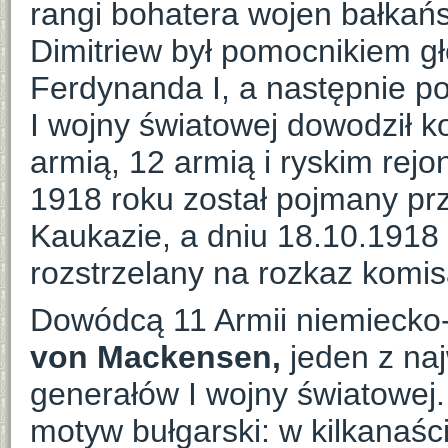
rangi bohatera wojen bałkańs
Dimitriew był pomocnikiem 
Ferdynanda I, a następnie p
I wojny światowej dowodził k
armią, 12 armią i ryskim re
1918 roku został pojmany pr
Kaukazie, a dniu 18.10.1918
rozstrzelany na rozkaz komis
Dowódcą 11 Armii niemiecko-a
von Mackensen,
jeden z na
generałów I wojny światowej.
motyw bułgarski: w kilkanaści