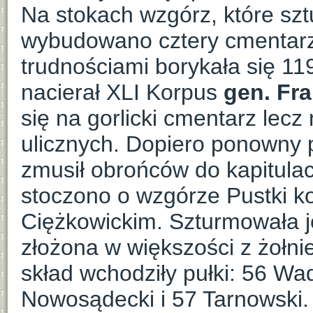
Na stokach wzgórz, które sz
wybudowano cztery cmentarz
trudnościami borykała się 11
nacierał XLI Korpus
gen. Fra
się na gorlicki cmentarz lec
ulicznych. Dopiero ponowny p
zmusił obrońców do kapitulac
stoczono o wzgórze Pustki k
Ciężkowickim. Szturmowała je
złożona w większości z żołnie
skład wchodziły pułki: 56 Wa
Nowosądecki i 57 Tarnowski.