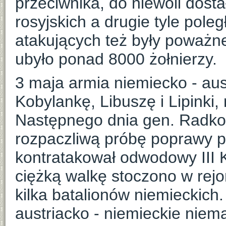
przeciwnika, do niewoli dostał
rosyjskich a drugie tyle poleg
atakujących też były poważn
ubyło ponad 8000 żołnierzy.
3 maja armia niemiecko - aus
Kobylankę, Libuszę i Lipinki
Następnego dnia gen. Radko -
rozpaczliwą próbę poprawy p
kontratakował odwodowy III 
ciężką walkę stoczono w rejon
kilka batalionów niemieckich
austriacko - niemieckie niem