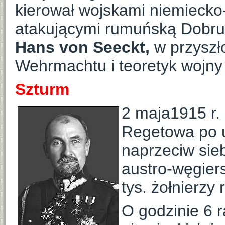
kierował wojskami niemiecko
atakującymi rumuńską Dobrud
Hans von Seeckt,
w przyszł
Wehrmachtu i teoretyk wojny 
Szturm
2 maja1915 r. n
Regetowa po u
naprzeciw sieb
austro-węgiers
tys. żołnierzy 
O godzinie 6 r