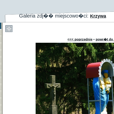
Galeria zdj�� miejscowo�ci:
Krzywa
<<< poprzednie
•
powr�t do 