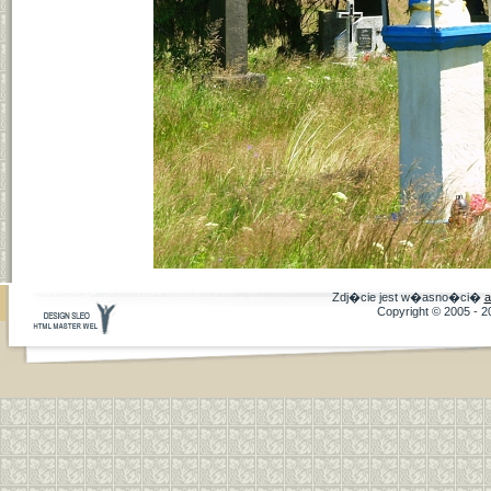
Zdj�cie jest w�asno�ci�
a
Copyright © 2005 - 