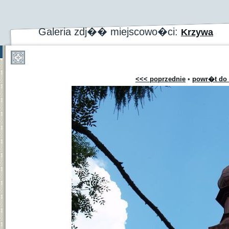
Galeria zdj�� miejscowo�ci:
Krzywa
<<< poprzednie
•
powr�t do 