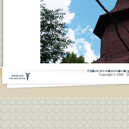
Zdj�cie jest w�asno�ci�
a
Copyright © 2005 - 