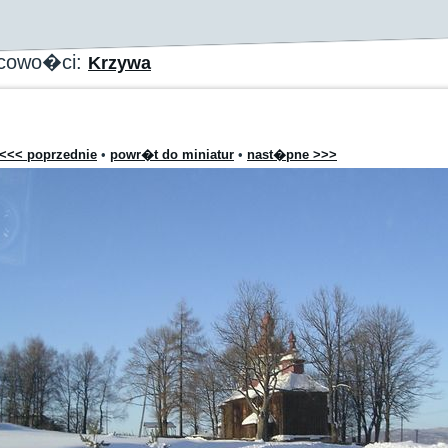
scowo�ci:
Krzywa
<<< poprzednie
•
powr�t do miniatur
•
nast�pne >>>