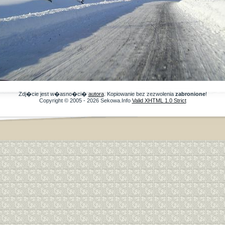
Zdj�cie jest w�asno�ci�
autora
. Kopiowanie bez zezwolenia
zabronione
!
Copyright © 2005 - 2026 Sekowa.Info
Valid XHTML 1.0 Strict