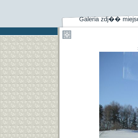
Galeria zdj�� miej