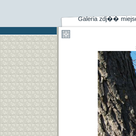
Galeria zdj�� miej