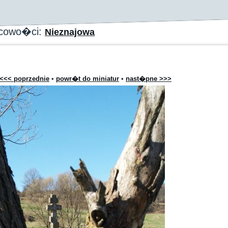
scowo�ci:
Nieznajowa
<<< poprzednie
•
powr�t do miniatur
•
nast�pne >>>