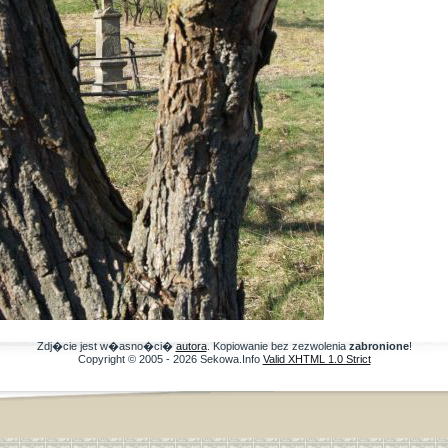
Zdj�cie jest w�asno�ci�
autora
. Kopiowanie bez zezwolenia
zabronione
!
Copyright © 2005 - 2026 Sekowa.Info
Valid XHTML 1.0 Strict