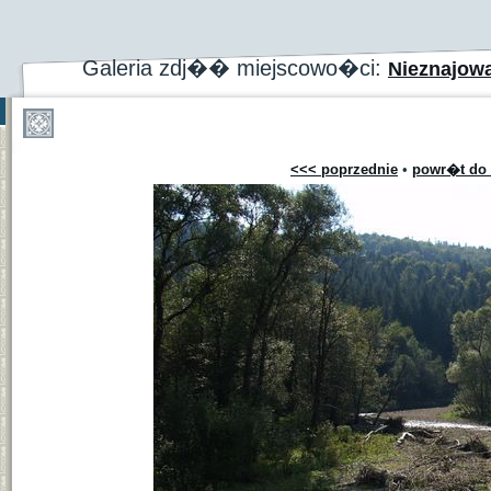
Galeria zdj�� miejscowo�ci:
Nieznajow
<<< poprzednie
•
powr�t do 