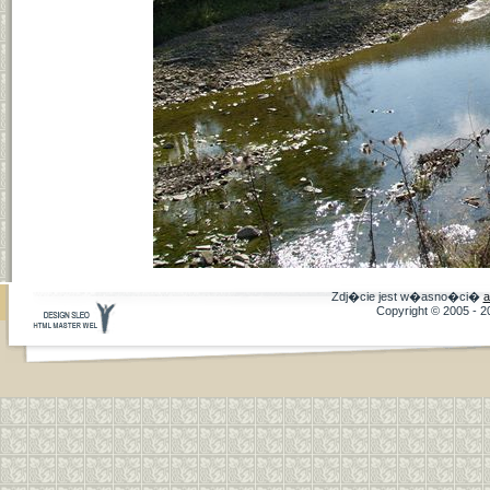
Zdj�cie jest w�asno�ci�
a
Copyright © 2005 - 