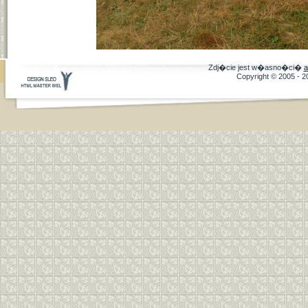
Zdj�cie jest w�asno�ci�
a
Copyright © 2005 - 