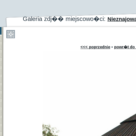
Galeria zdj�� miejscowo�ci:
Nieznajow
<<< poprzednie
•
powr�t do 