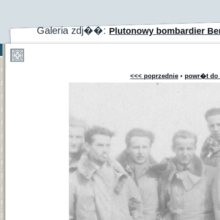
Galeria zdj��:
Plutonowy bombardier Be
<<< poprzednie
•
powr�t do 