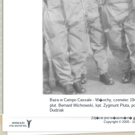
Baza w Campo Cassale - W�ochy, czerwiec 1944 r
plut. Bernard Wichrowski, kpt. Zygmunt Pluta, p
Dudziak
Zdj�cie jest w�asno�ci�
a
Copyright © 2005 - 