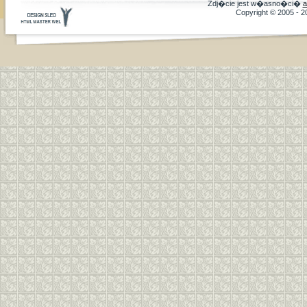
Zdj�cie jest w�asno�ci�
a
Copyright © 2005 - 