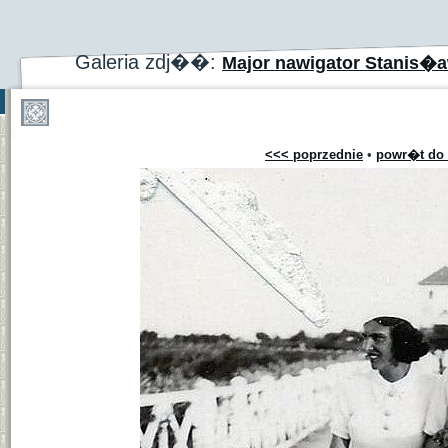
Galeria zdj��:
Major nawigator Stanis�
<<< poprzednie
•
powr�t do 