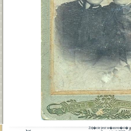
Zdj�cie jest w�asno�ci�
a