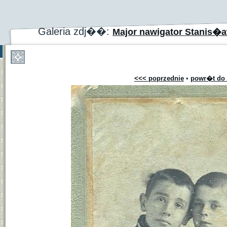
Galeria zdj��:
Major nawigator Stanis�
<<< poprzednie
•
powr�t do 