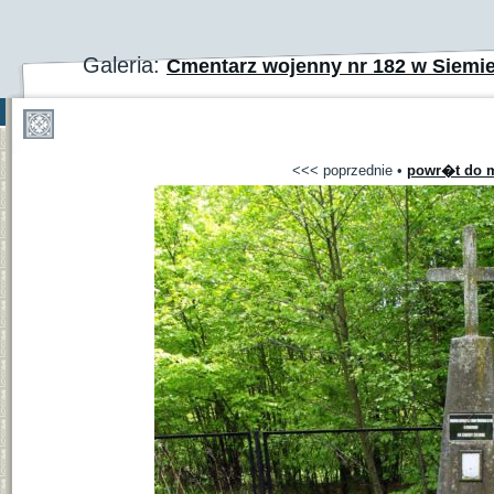
Galeria:
Cmentarz wojenny nr 182 w Siemi
<<< poprzednie
•
powr�t do m