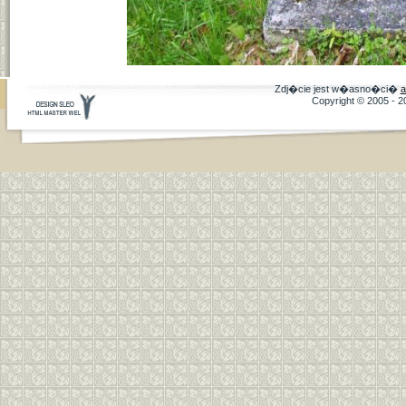
Zdj�cie jest w�asno�ci�
a
Copyright © 2005 - 