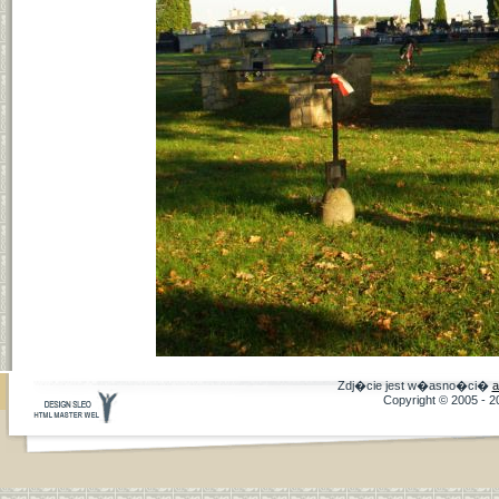
Zdj�cie jest w�asno�ci�
a
Copyright © 2005 - 