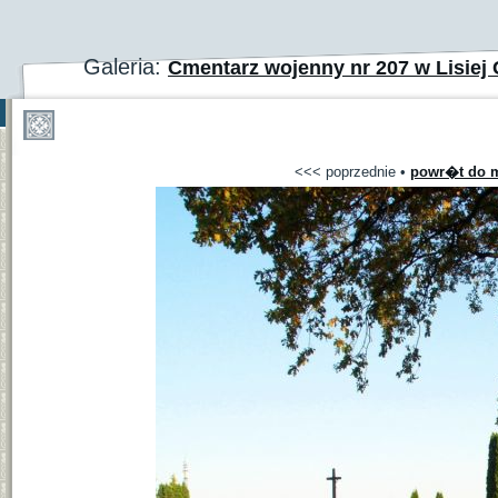
Galeria:
Cmentarz wojenny nr 207 w Lisiej
<<< poprzednie
•
powr�t do m