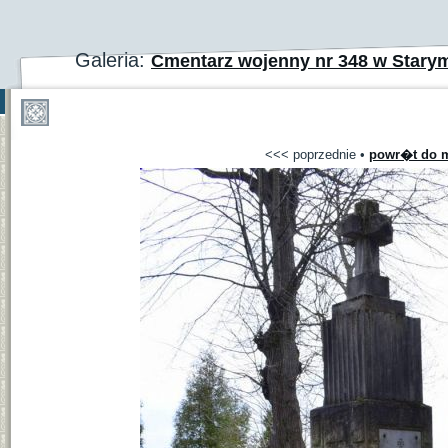
Galeria:
Cmentarz wojenny nr 348 w Star
<<< poprzednie
•
powr�t do m