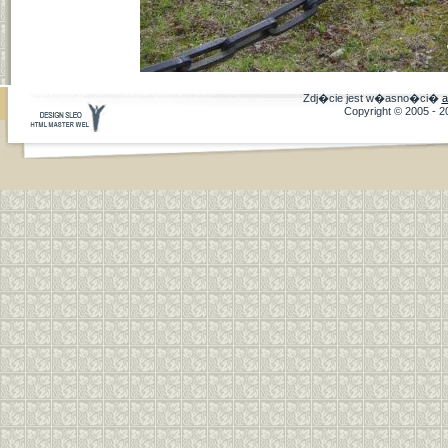
Zdj�cie jest w�asno�ci�
a
Copyright © 2005 - 