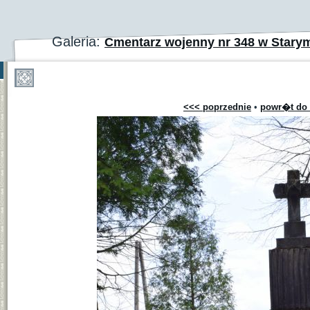
Galeria:
Cmentarz wojenny nr 348 w Star
<<< poprzednie
•
powr�t do 