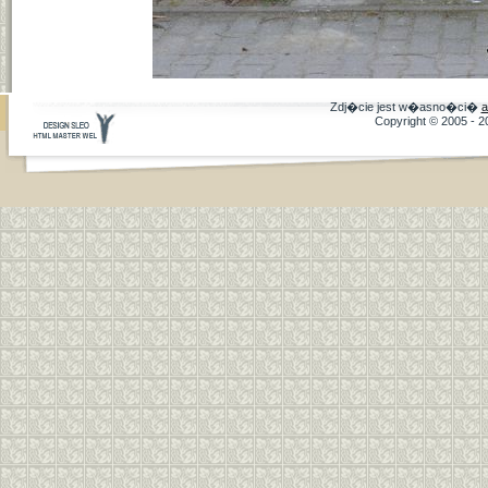
Zdj�cie jest w�asno�ci�
a
Copyright © 2005 - 