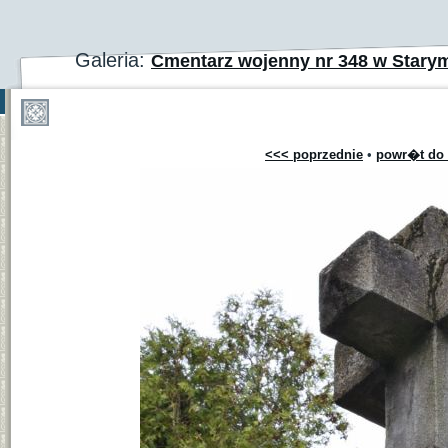
Galeria:
Cmentarz wojenny nr 348 w Star
<<< poprzednie
•
powr�t do 