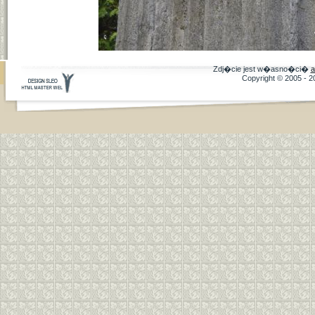
Zdj�cie jest w�asno�ci�
a
Copyright © 2005 - 