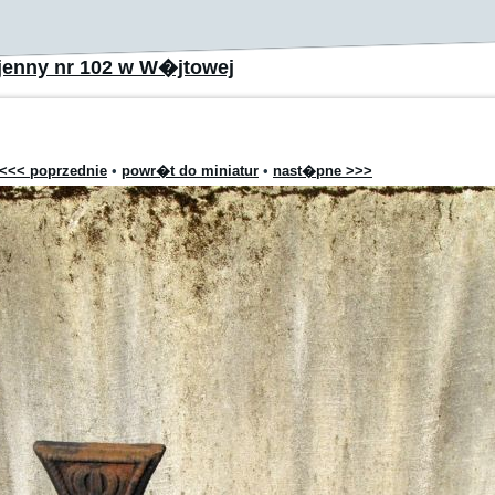
jenny nr 102 w W�jtowej
<<< poprzednie
•
powr�t do miniatur
•
nast�pne >>>