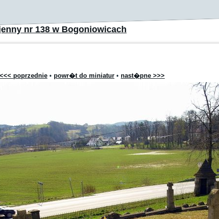
jenny nr 138 w Bogoniowicach
<<< poprzednie
•
powr�t do miniatur
•
nast�pne >>>