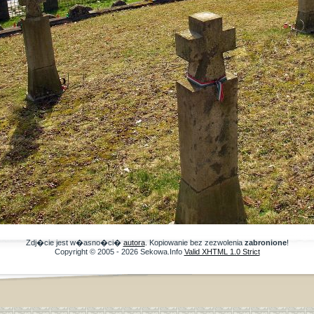
Zdj�cie jest w�asno�ci�
autora
. Kopiowanie bez zezwolenia
zabronione
!
Copyright © 2005 - 2026 Sekowa.Info
Valid XHTML 1.0 Strict