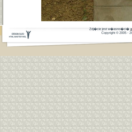
Zdj�cie jest w�asno�ci�
a
Copyright © 2005 - 