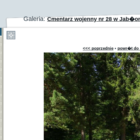
Galeria:
Cmentarz wojenny nr 28 w Jab�o
<<< poprzednie
•
powr�t do 