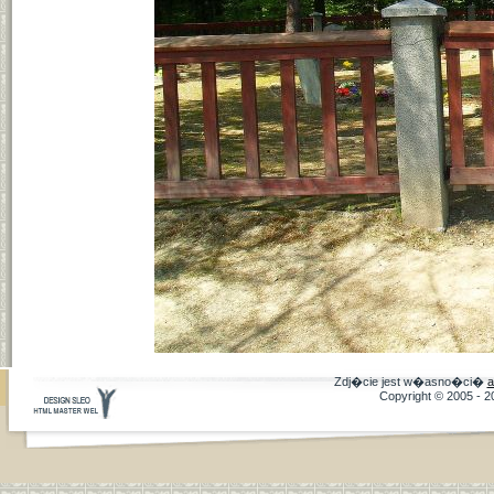
Zdj�cie jest w�asno�ci�
a
Copyright © 2005 - 