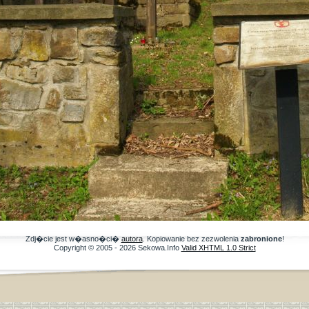
Zdj�cie jest w�asno�ci�
autora
. Kopiowanie bez zezwolenia
zabronione
!
Copyright © 2005 - 2026 Sekowa.Info
Valid XHTML 1.0 Strict