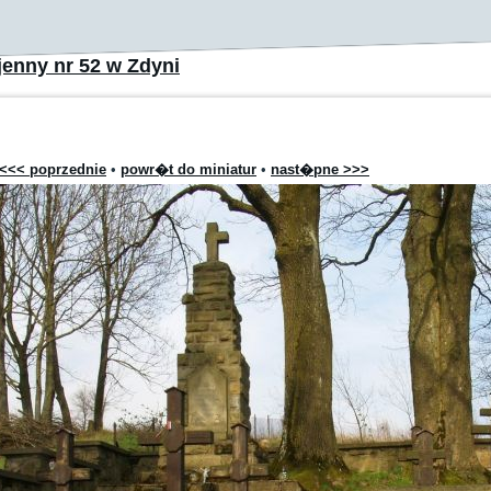
enny nr 52 w Zdyni
<<< poprzednie
•
powr�t do miniatur
•
nast�pne >>>