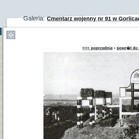
Galeria:
Cmentarz wojenny nr 91 w Gorlica
<<< poprzednie
•
powr�t do 