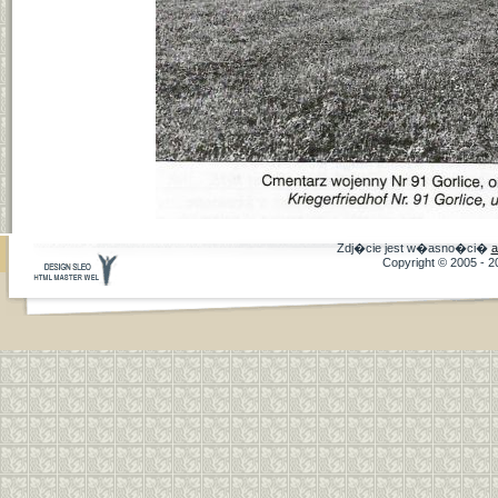
Zdj�cie jest w�asno�ci�
a
Copyright © 2005 - 