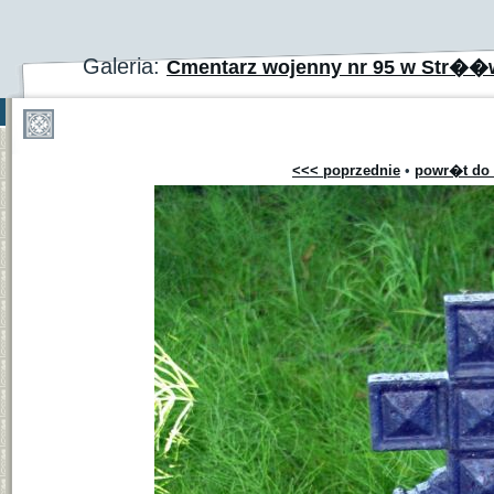
Galeria:
Cmentarz wojenny nr 95 w Str��
<<< poprzednie
•
powr�t do 