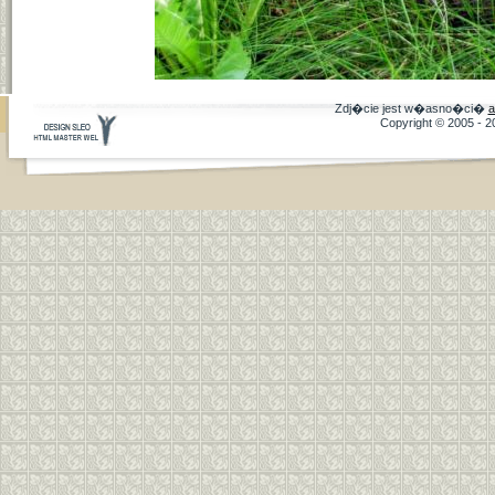
Zdj�cie jest w�asno�ci�
a
Copyright © 2005 - 