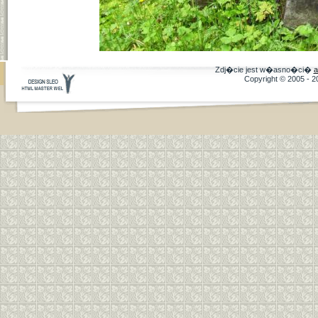
Zdj�cie jest w�asno�ci�
a
Copyright © 2005 - 