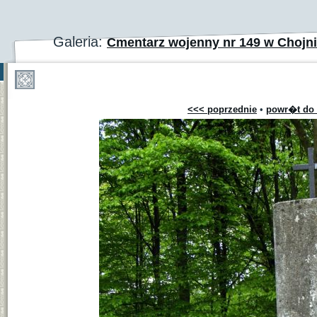
Galeria:
Cmentarz wojenny nr 149 w Chojn
<<< poprzednie
•
powr�t do 