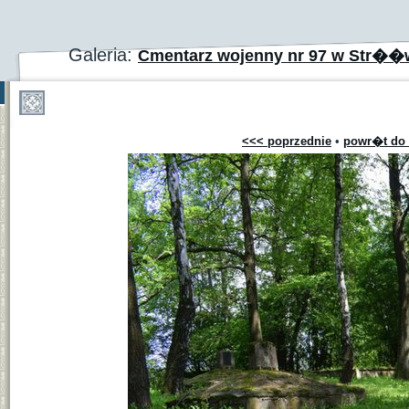
Galeria:
Cmentarz wojenny nr 97 w Str��
<<< poprzednie
•
powr�t do 