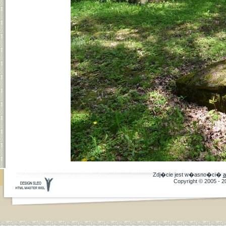
Zdj�cie jest w�asno�ci�
a
Copyright © 2005 - 