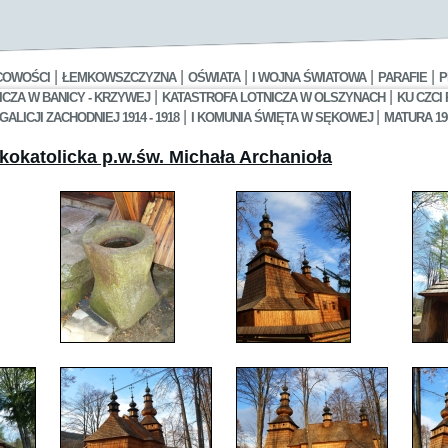
|
|
|
|
|
COWOŚCI
ŁEMKOWSZCZYZNA
OŚWIATA
I WOJNA ŚWIATOWA
PARAFIE
P
|
|
CZA W BANICY - KRZYWEJ
KATASTROFA LOTNICZA W OLSZYNACH
KU CZCI
|
|
LICJI ZACHODNIEJ 1914 - 1918
I KOMUNIA ŚWIĘTA W SĘKOWEJ
MATURA 19
kokatolicka p.w.św. Michała Archanioła