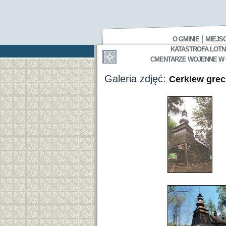
|
O GMINIE
MIEJS
KATASTROFA LOTNI
CMENTARZE WOJENNE W GA
Galeria zdjęć:
Cerkiew grec