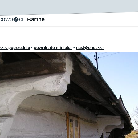
scowo�ci:
Bartne
<<< poprzednie
•
powr�t do miniatur
•
nast�pne >>>