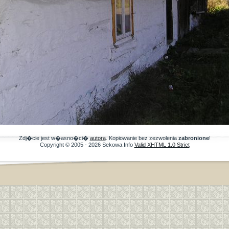
Zdj�cie jest w�asno�ci�
autora
. Kopiowanie bez zezwolenia
zabronione
!
Copyright © 2005 - 2026 Sekowa.Info
Valid XHTML 1.0 Strict