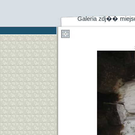
Galeria zdj�� miej